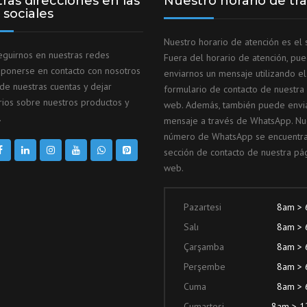
ras direcciones en las
Nuestro horario de tr
 sociales
Nuestro horario de atención es el s
guirnos en nuestras redes
Fuera del horario de atención, pu
, ponerse en contacto con nosotros
enviarnos un mensaje utilizando el
 de nuestras cuentas y dejar
formulario de contacto de nuestra
ios sobre nuestros productos y
web. Además, también puede envi
.
mensaje a través de WhatsApp. Nu
número de WhatsApp se encuentra
sección de contacto de nuestra pá
web.
Pazartesi
8am >
Salı
8am >
Çarşamba
8am >
Perşembe
8am >
Cuma
8am >
Cumartesi
8am > 