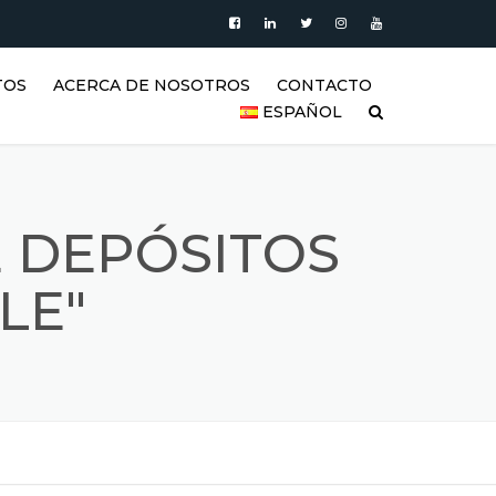
TOS
ACERCA DE NOSOTROS
CONTACTO
ESPAÑOL
PRODUCTOS
العربية
VIDEO
DEUTSCH
 DEPÓSITOS
BLOG
ENGLISH
LE"
GALERÍA DE TANQUES DE
ACERO INOXIDABLE Y
ESPAÑOL
PRODUCTOS DE ACERO
INOXIDABLE
FRANÇAIS
REFERENCIAS
РУССКИЙ
SSS (PREGUNTAS FRECUENTES)
TÜRKÇE