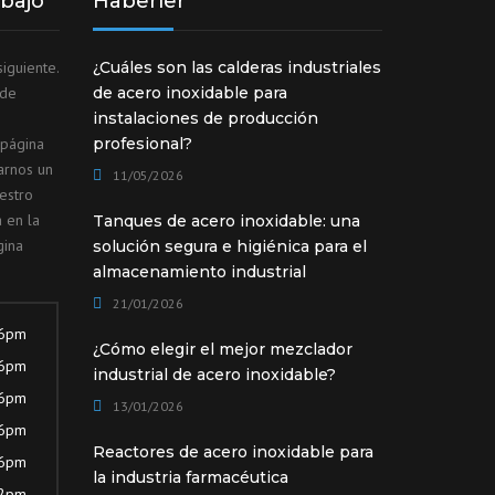
abajo
Haberler
iguiente.
¿Cuáles son las calderas industriales
ede
de acero inoxidable para
instalaciones de producción
 página
profesional?
arnos un
11/05/2026
estro
 en la
Tanques de acero inoxidable: una
gina
solución segura e higiénica para el
almacenamiento industrial
21/01/2026
 6pm
¿Cómo elegir el mejor mezclador
 6pm
industrial de acero inoxidable?
 6pm
13/01/2026
 6pm
Reactores de acero inoxidable para
 6pm
la industria farmacéutica
12pm