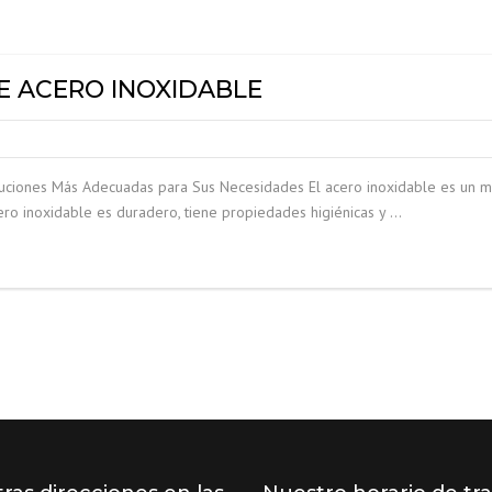
AGITADORES DE POLVO
PRODUCTOS INOXIDABLES
E ACERO INOXIDABLE
FILTROS
uciones Más Adecuadas para Sus Necesidades El acero inoxidable es un m
ero inoxidable es duradero, tiene propiedades higiénicas y …