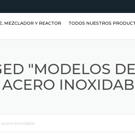
E, MEZCLADOR Y REACTOR
TODOS NUESTROS PRODUC
TANQUES HORIZONTALES DE
AGUA | TANQUES DE ACERO
INOXIDABLE
GED "MODELOS DE
TANQUES VERTICALES DE
ACERO INOXIDABLE |
 ACERO INOXIDAB
DEPÓSITOS DE AGUA
VERTICALES
REACTORES INOXIDABLES
DEPÓSITOS PRISMÁTICOS
 acero inoxidable
MEZCLADORES INOXIDABLES