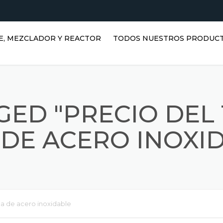
E, MEZCLADOR Y REACTOR
TODOS NUESTROS PRODUC
TANQUES HORIZONTALES DE
AGUA | TANQUES DE ACERO
INOXIDABLE
GED "PRECIO DEL
TANQUES VERTICALES DE
ACERO INOXIDABLE |
DE ACERO INOXI
DEPÓSITOS DE AGUA
VERTICALES
REACTORES INOXIDABLES
DEPÓSITOS PRISMÁTICOS
a de acero inoxidable
MEZCLADORES INOXIDABLES