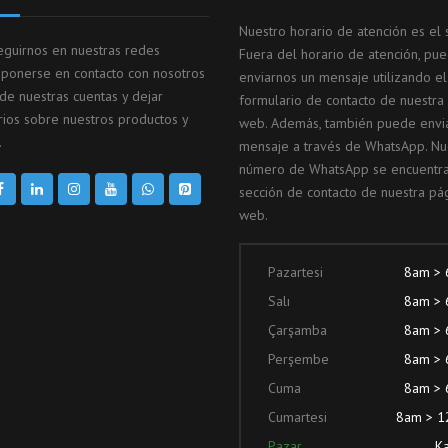
Nuestro horario de atención es el s
guirnos en nuestras redes
Fuera del horario de atención, pu
, ponerse en contacto con nosotros
enviarnos un mensaje utilizando el
 de nuestras cuentas y dejar
formulario de contacto de nuestra
ios sobre nuestros productos y
web. Además, también puede envi
.
mensaje a través de WhatsApp. Nu
número de WhatsApp se encuentra
sección de contacto de nuestra pá
web.
Pazartesi
8am >
Salı
8am >
Çarşamba
8am >
Perşembe
8am >
Cuma
8am >
Cumartesi
8am > 
Pazar
Ka