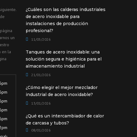
iguiente.
¿Cuáles son las calderas industriales
ede
de acero inoxidable para
instalaciones de producción
 página
profesional?
arnos un
11/05/2026
estro
 en la
Tanques de acero inoxidable: una
gina
solución segura e higiénica para el
almacenamiento industrial
21/01/2026
 6pm
¿Cómo elegir el mejor mezclador
 6pm
industrial de acero inoxidable?
 6pm
13/01/2026
 6pm
¿Qué es un intercambiador de calor
 6pm
de carcasa y tubos?
12pm
08/01/2026
palı