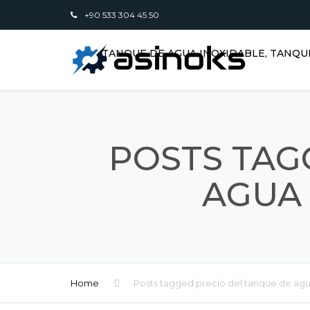
+90 533 304 45 50
TANQUE DE AGUA INOXIDABLE, TANQU
POSTS TAG
AGUA 
Home
Posts tagged precio del tanque de agu