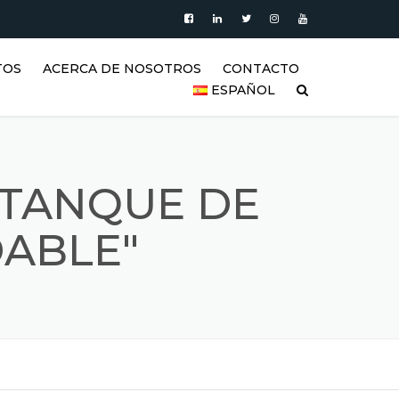
TOS
ACERCA DE NOSOTROS
CONTACTO
ESPAÑOL
PRODUCTOS
العربية
VIDEO
DEUTSCH
 TANQUE DE
BLOG
ENGLISH
DABLE"
GALERÍA DE TANQUES DE
ACERO INOXIDABLE Y
ESPAÑOL
PRODUCTOS DE ACERO
INOXIDABLE
FRANÇAIS
REFERENCIAS
РУССКИЙ
SSS (PREGUNTAS FRECUENTES)
TÜRKÇE