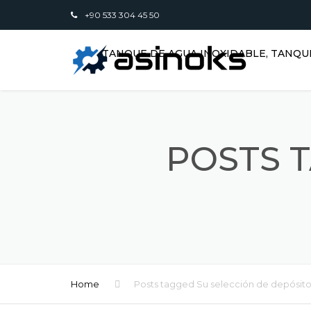
+90 533 304 45 50
TANQUE DE AGUA INOXIDABLE, TANQU
POSTS 
Home
Posts tagged Su selección de depósit