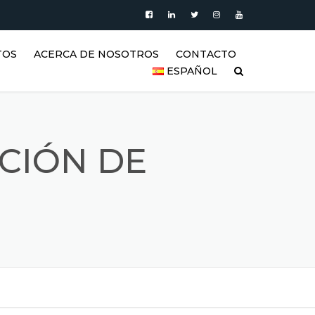
TOS
ACERCA DE NOSOTROS
CONTACTO
ESPAÑOL
PRODUCTOS
العربية
VIDEO
DEUTSCH
CIÓN DE
BLOG
ENGLISH
GALERÍA DE TANQUES DE
ACERO INOXIDABLE Y
ESPAÑOL
PRODUCTOS DE ACERO
INOXIDABLE
FRANÇAIS
REFERENCIAS
РУССКИЙ
SSS (PREGUNTAS FRECUENTES)
TÜRKÇE