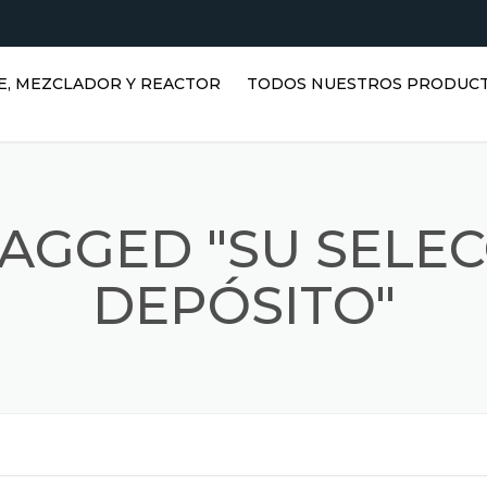
E, MEZCLADOR Y REACTOR
TODOS NUESTROS PRODUC
TANQUES HORIZONTALES DE
AGUA | TANQUES DE ACERO
INOXIDABLE
TAGGED "SU SELEC
TANQUES VERTICALES DE
ACERO INOXIDABLE |
DEPÓSITO"
DEPÓSITOS DE AGUA
VERTICALES
REACTORES INOXIDABLES
DEPÓSITOS PRISMÁTICOS
o
MEZCLADORES INOXIDABLES