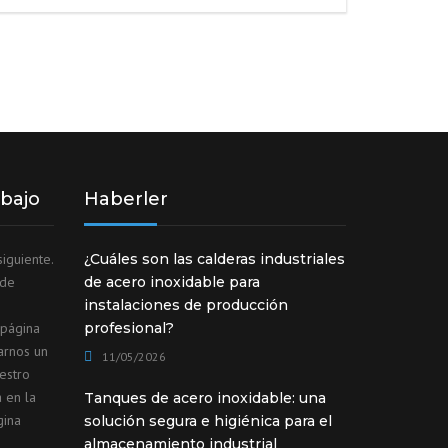
abajo
Haberler
iguiente.
¿Cuáles son las calderas industriales
ede
de acero inoxidable para
instalaciones de producción
 página
profesional?
arnos un
11/05/2026
estro
 en la
Tanques de acero inoxidable: una
gina
solución segura e higiénica para el
almacenamiento industrial