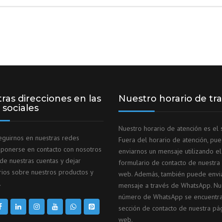
ras direcciones en las
Nuestro horario de tr
 sociales
Nuestro horario de atención es el s
guirnos en nuestras redes
Fuera del horario de atención, pu
, ponerse en contacto con nosotros
enviarnos un mensaje utilizando el
 de nuestras cuentas y dejar
formulario de contacto de nuestra
ios sobre nuestros productos y
web. Además, también puede envi
.
mensaje a través de WhatsApp. Nu
número de WhatsApp se encuentra
sección de contacto de nuestra pá
web.