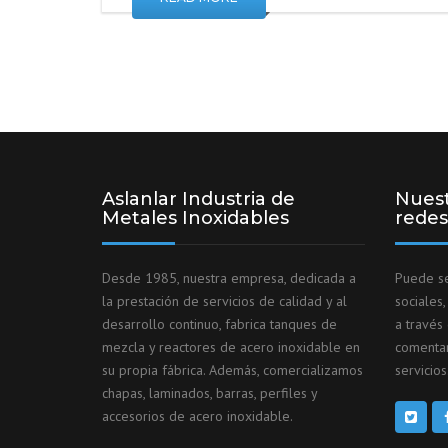
Aslanlar Industria de
Nuest
Metales Inoxidables
redes
Desde 1985, nuestra empresa, dedicada a
Puede se
la prestación de servicios de calidad y al
sociales
desarrollo continuo, fabrica tanques de
a través
mezcla y reactores de acero inoxidable en
comentar
su propia fábrica. Además, comercializamos
servicios
chapas, laminados, barras, perfiles y
accesorios de acero inoxidable.