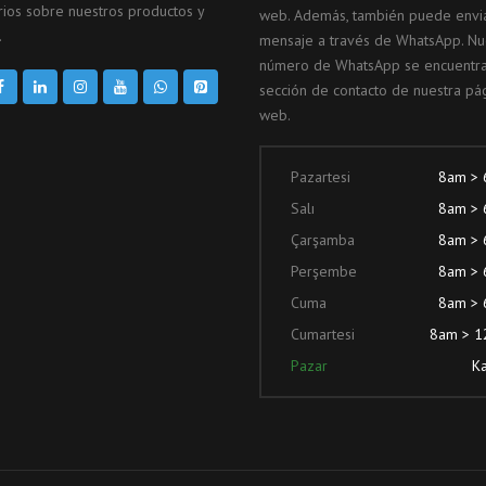
ios sobre nuestros productos y
web. Además, también puede envi
.
mensaje a través de WhatsApp. Nu
número de WhatsApp se encuentra
sección de contacto de nuestra pá
web.
Pazartesi
8am >
Salı
8am >
Çarşamba
8am >
Perşembe
8am >
Cuma
8am >
Cumartesi
8am > 
Pazar
Ka