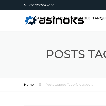
+90 533 304 45 50
TANQUE DE AGUA INOXIDABLE, TANQU
POSTS TA
Home
Posts tagged Tubería duradera