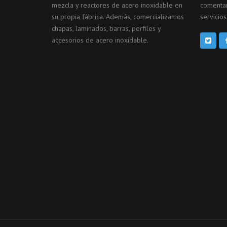
mezcla y reactores de acero inoxidable en
comentar
su propia fábrica. Además, comercializamos
servicios
chapas, laminados, barras, perfiles y
accesorios de acero inoxidable.