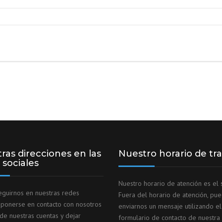
ras direcciones en las
Nuestro horario de tr
 sociales
Nuestro horario de atención es el s
guirnos en nuestras redes
Fuera del horario de atención, pu
, ponerse en contacto con nosotros
enviarnos un mensaje utilizando el
 de nuestras cuentas y dejar
formulario de contacto de nuestra