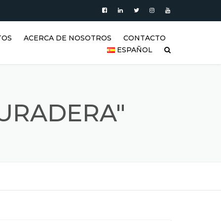
TOS
ACERCA DE NOSOTROS
CONTACTO
ESPAÑOL
PRODUCTOS
العربية
VIDEO
DEUTSCH
DURADERA"
BLOG
ENGLISH
GALERÍA DE TANQUES DE
ACERO INOXIDABLE Y
ESPAÑOL
PRODUCTOS DE ACERO
INOXIDABLE
FRANÇAIS
REFERENCIAS
РУССКИЙ
SSS (PREGUNTAS FRECUENTES)
TÜRKÇE