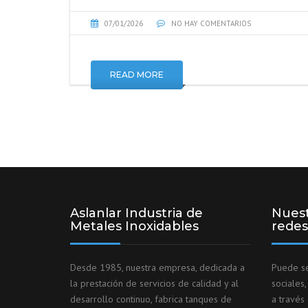
07/01/2026
NO HAY COMENTARIOS
READ MORE
Aslanlar Industria de
Nuest
Metales Inoxidables
redes
Desde 1985, nuestra empresa, dedicada a
Puede se
la prestación de servicios de calidad y al
sociales
desarrollo continuo, fabrica tanques de
a través