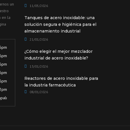
arnos un
11/05/2026
estro
 en la
Tanques de acero inoxidable: una
gina
solución segura e higiénica para el
almacenamiento industrial
21/01/2026
 6pm
¿Cómo elegir el mejor mezclador
 6pm
industrial de acero inoxidable?
 6pm
13/01/2026
 6pm
Reactores de acero inoxidable para
 6pm
la industria farmacéutica
12pm
08/01/2026
palı