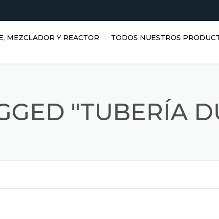
E, MEZCLADOR Y REACTOR
TODOS NUESTROS PRODUC
TANQUES HORIZONTALES DE
AGUA | TANQUES DE ACERO
INOXIDABLE
GGED "TUBERÍA 
TANQUES VERTICALES DE
ACERO INOXIDABLE |
DEPÓSITOS DE AGUA
VERTICALES
REACTORES INOXIDABLES
DEPÓSITOS PRISMÁTICOS
MEZCLADORES INOXIDABLES