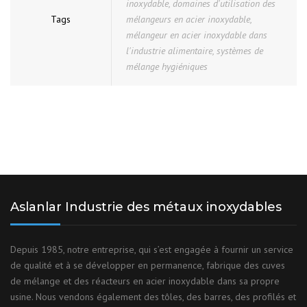
inoxydable
,
domaines d'utilisation des
Tags
mélangeurs en acier inoxydable
,
mélangeur en acier inoxydable dans
l'industrie alimentaire
,
systèmes de
mélange hygiéniques
Aslanlar Industrie des métaux inoxydables
Depuis 1985, notre entreprise, qui s’est engagée à fournir un service
de qualité et à se développer en permanence, fabrique des cuves
de mélange et des réacteurs en acier inoxydable dans sa propre
usine. Nous vendons également des tôles, des barres, des profilés et