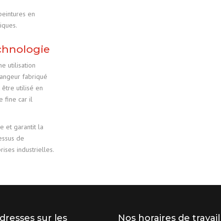
eintures en
iques.
echnologie
 utilisation
langeur fabriqué
être utilisé en
 fine car il
e et garantit la
cessus de
ises industrielles.
dresses sur les
Nos horaires de travail