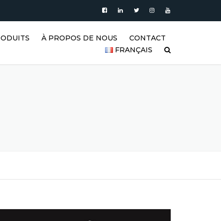
RODUITS
À PROPOS DE NOUS
CONTACT
FRANÇAIS
’EAU
PRODUITS
| RÉSERVOIRS
العربية
XYDABLE
BLOG
DEUTSCH
ERTICAUX EN
VIDÉO
BLE |
ENGLISH
’EAU VERTICAUX
GALERIE DE RÉSERVOIRS EN
ACIER INOXYDABLE ET DE
ESPAÑOL
 ACIER
PRODUITS EN ACIER
INOXYDABLE
FRANÇAIS
RISMATIQUES
RÉFÉRENCES
РУССКИЙ
GITATEURS EN
FAQ (FOIRE AUX QUESTIONS)
TÜRKÇE
ABLE