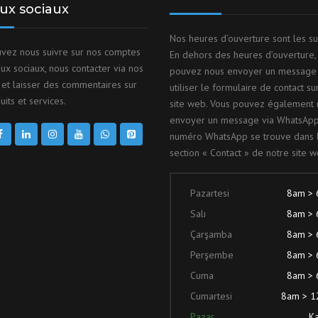
ux sociaux
Nos heures d’ouverture sont les su
vez nous suivre sur nos comptes
En dehors des heures d’ouverture,
ux sociaux, nous contacter via nos
pouvez nous envoyer un message
et laisser des commentaires sur
utiliser le formulaire de contact su
its et services.
site web. Vous pouvez également 
envoyer un message via WhatsApp
numéro WhatsApp se trouve dans 
section « Contact » de notre site w
Pazartesi
8am >
Salı
8am >
Çarşamba
8am >
Perşembe
8am >
Cuma
8am >
Cumartesi
8am > 
Pazar
Ka