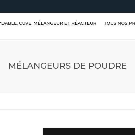
XYDABLE, CUVE, MÉLANGEUR ET RÉACTEUR
TOUS NOS P
RÉSERVOIRS D
HORIZONTAUX 
EN ACIER INO
MÉLANGEURS DE POUDRE
RÉSERVOIRS V
ACIER INOXYDA
RÉSERVOIRS D
RÉACTEURS EN
INOXYDABLE
RÉSERVOIRS P
MÉLANGEURS A
ACIER INOXYD