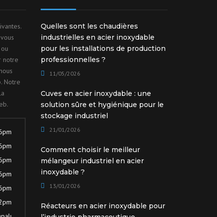
ivantes.
Quelles sont les chaudières
 vous
industrielles en acier inoxydable
 ou
pour les installations de production
r notre
professionnelles ?
nous
11/05/2026
. Notre
la
Cuves en acier inoxydable : une
eb.
solution sûre et hygiénique pour le
stockage industriel
21/01/2026
 6pm
 6pm
Comment choisir le meilleur
 6pm
mélangeur industriel en acier
inoxydable ?
 6pm
13/01/2026
 6pm
12pm
Réacteurs en acier inoxydable pour
palı
l’industrie pharmaceutique