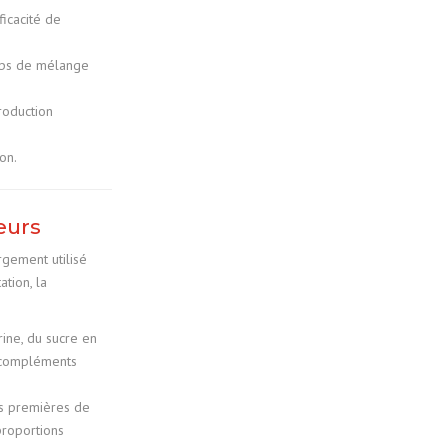
icacité de
mps de mélange
roduction
on.
eurs
rgement utilisé
tion, la
ine, du sucre en
 compléments
s premières de
roportions