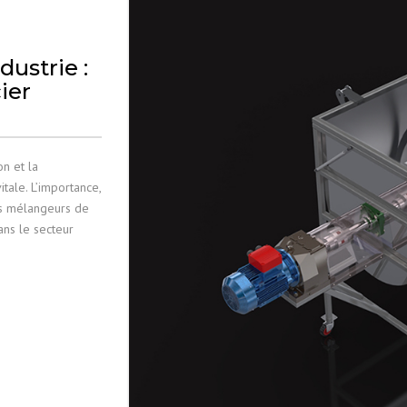
MÉLANGEURS 
ustrie :
PRODUITS INO
ier
FILTRER
on et la
tale. L’importance,
es mélangeurs de
ans le secteur