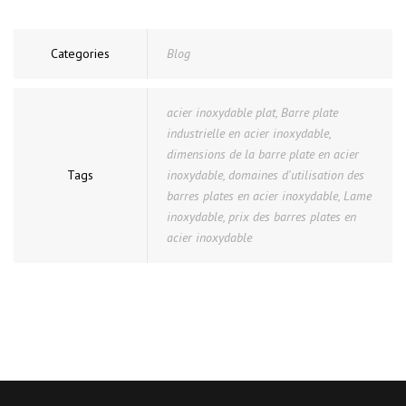
Categories
Blog
acier inoxydable plat
,
Barre plate
industrielle en acier inoxydable
,
dimensions de la barre plate en acier
Tags
inoxydable
,
domaines d'utilisation des
barres plates en acier inoxydable
,
Lame
inoxydable
,
prix des barres plates en
acier inoxydable