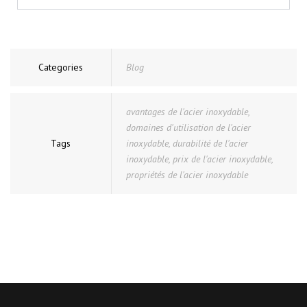
Categories
Blog
avantages de l'acier inoxydable
,
domaines d'utilisation de l'acier
Tags
inoxydable
,
durabilité de l'acier
inoxydable
,
prix de l'acier inoxydable
,
propriétés de l'acier inoxydable