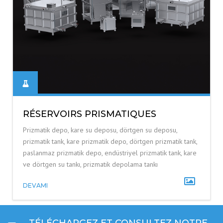
RÉSERVOIRS PRISMATIQUES
Prizmatik depo, kare su deposu, dörtgen su deposu,
prizmatik tank, kare prizmatik depo, dörtgen prizmatik tank,
paslanmaz prizmatik depo, endüstriyel prizmatik tank, kare
ve dörtgen su tankı, prizmatik depolama tankı
DEVAMI
TÉLÉCHARGEZ ET CONSULTEZ NOTRE