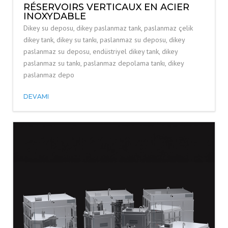
RÉSERVOIRS VERTICAUX EN ACIER
INOXYDABLE
Dikey su deposu, dikey paslanmaz tank, paslanmaz çelik
dikey tank, dikey su tankı, paslanmaz su deposu, dikey
paslanmaz su deposu, endüstriyel dikey tank, dikey
paslanmaz su tankı, paslanmaz depolama tankı, dikey
paslanmaz depo
DEVAMI