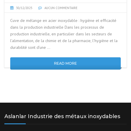
30/12/2025
AUCUN COMMENTAIRE
Cuve de mélange en acier inoxydable : hygiène et efficacité
dans la production industrielle Dans les processus de
production industrielle, en particulier dans les secteurs de
l’alimentation, de la chimie et de la pharmacie, l’hygiène et la
durabilité sont d’une …
READ MORE
Aslanlar Industrie des métaux inoxydables