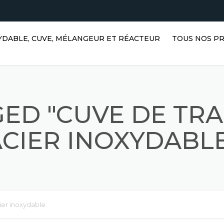
XYDABLE, CUVE, MÉLANGEUR ET RÉACTEUR
TOUS NOS P
RÉSERVOIRS D
HORIZONTAUX 
EN ACIER INO
ED "CUVE DE TR
RÉSERVOIRS V
ACIER INOXYDA
CIER INOXYDABL
RÉSERVOIRS D
RÉACTEURS EN
INOXYDABLE
RÉSERVOIRS P
ier inoxydable
MÉLANGEURS A
ACIER INOXYD