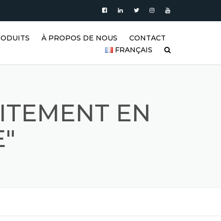
RODUITS
À PROPOS DE NOUS
CONTACT
FRANÇAIS
’EAU
PRODUITS
| RÉSERVOIRS
العربية
XYDABLE
BLOG
DEUTSCH
AITEMENT EN
ERTICAUX EN
VIDÉO
BLE |
ENGLISH
E"
’EAU VERTICAUX
GALERIE DE RÉSERVOIRS EN
ACIER INOXYDABLE ET DE
ESPAÑOL
 ACIER
PRODUITS EN ACIER
INOXYDABLE
FRANÇAIS
RISMATIQUES
RÉFÉRENCES
РУССКИЙ
GITATEURS EN
FAQ (FOIRE AUX QUESTIONS)
TÜRKÇE
ABLE