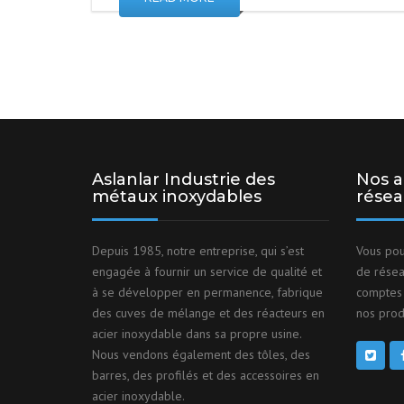
Aslanlar Industrie des
Nos a
métaux inoxydables
résea
Depuis 1985, notre entreprise, qui s’est
Vous pou
engagée à fournir un service de qualité et
de résea
à se développer en permanence, fabrique
comptes 
des cuves de mélange et des réacteurs en
nos produ
acier inoxydable dans sa propre usine.
Nous vendons également des tôles, des
barres, des profilés et des accessoires en
acier inoxydable.