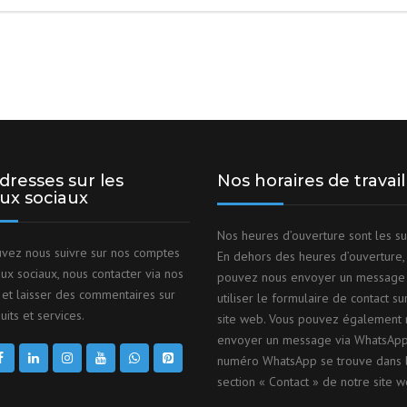
dresses sur les
Nos horaires de travail
ux sociaux
Nos heures d’ouverture sont les su
vez nous suivre sur nos comptes
En dehors des heures d’ouverture,
ux sociaux, nous contacter via nos
pouvez nous envoyer un message
et laisser des commentaires sur
utiliser le formulaire de contact su
its et services.
site web. Vous pouvez également 
envoyer un message via WhatsApp
numéro WhatsApp se trouve dans 
section « Contact » de notre site w