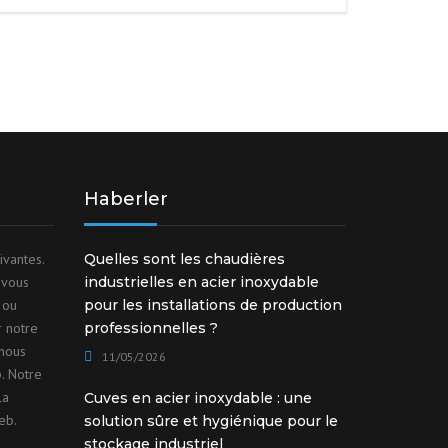
Haberler
ivantes.
Quelles sont les chaudières
 vous
industrielles en acier inoxydable
 ou
pour les installations de production
r notre
professionnelles ?
nous
11/05/2026
. Notre
la
Cuves en acier inoxydable : une
eb.
solution sûre et hygiénique pour le
stockage industriel