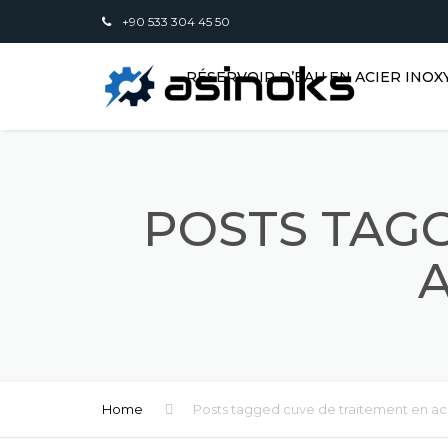
+90 533 304 45 50
RÉSERVOIR D’EAU EN ACIER INO
POSTS TAGG
A
Home
Posts tagged cuve de traitement en ac