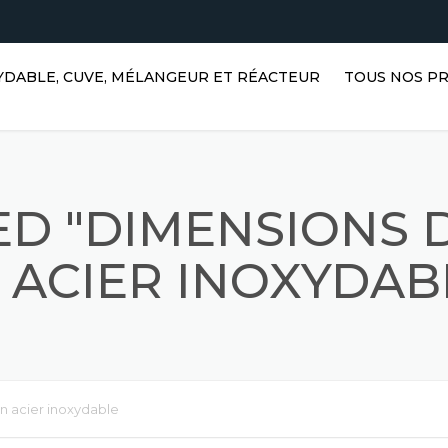
XYDABLE, CUVE, MÉLANGEUR ET RÉACTEUR
TOUS NOS P
RÉSERVOIRS D
HORIZONTAUX 
EN ACIER INO
D "DIMENSIONS 
RÉSERVOIRS V
ACIER INOXYDA
 ACIER INOXYDAB
RÉSERVOIRS D
RÉACTEURS EN
INOXYDABLE
RÉSERVOIRS P
n acier inoxydable
MÉLANGEURS A
ACIER INOXYD