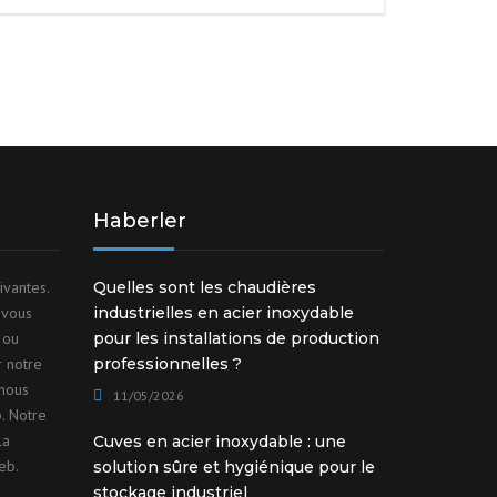
Haberler
ivantes.
Quelles sont les chaudières
 vous
industrielles en acier inoxydable
 ou
pour les installations de production
r notre
professionnelles ?
nous
11/05/2026
. Notre
la
Cuves en acier inoxydable : une
eb.
solution sûre et hygiénique pour le
stockage industriel