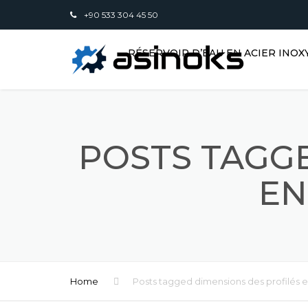
+90 533 304 45 50
RÉSERVOIR D’EAU EN ACIER INO
POSTS TAGGE
EN
Home
Posts tagged dimensions des profilés e