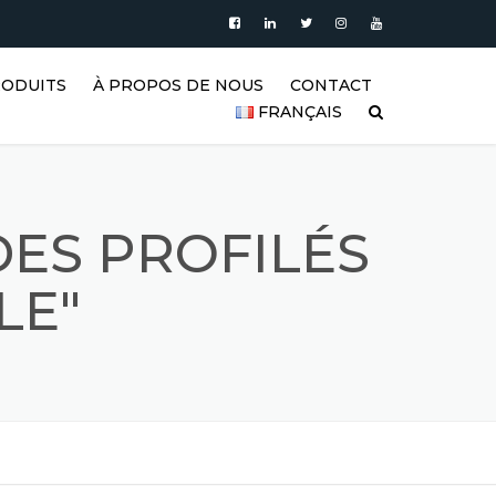
RODUITS
À PROPOS DE NOUS
CONTACT
FRANÇAIS
’EAU
PRODUITS
| RÉSERVOIRS
العربية
XYDABLE
BLOG
DEUTSCH
DES PROFILÉS
ERTICAUX EN
VIDÉO
BLE |
ENGLISH
LE"
’EAU VERTICAUX
GALERIE DE RÉSERVOIRS EN
ACIER INOXYDABLE ET DE
ESPAÑOL
 ACIER
PRODUITS EN ACIER
INOXYDABLE
FRANÇAIS
RISMATIQUES
RÉFÉRENCES
РУССКИЙ
GITATEURS EN
FAQ (FOIRE AUX QUESTIONS)
TÜRKÇE
ABLE