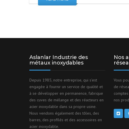
Aslanlar Industrie des
Nos a
métaux inoxydables
résea
Depuis 1985, notre entreprise, qui s’est
Vous pou
engagée à fournir un service de qualité et
de résea
à se développer en permanence, fabrique
comptes 
des cuves de mélange et des réacteurs en
nos produ
acier inoxydable dans sa propre usine.
Nous vendons également des tôles, des
barres, des profilés et des accessoires en
acier inoxydable.