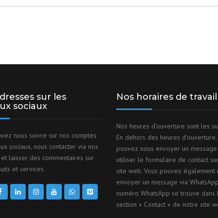
dresses sur les
Nos horaires de travail
ux sociaux
Nos heures d’ouverture sont les su
vez nous suivre sur nos comptes
En dehors des heures d’ouverture,
ux sociaux, nous contacter via nos
pouvez nous envoyer un message
et laisser des commentaires sur
utiliser le formulaire de contact su
its et services.
site web. Vous pouvez également 
envoyer un message via WhatsApp
numéro WhatsApp se trouve dans 
section « Contact » de notre site w