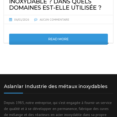
INOXYDABLE ? DANS QUELS
DOMAINES EST-ELLE UTILISÉE ?
06/01/2026
AUCUN COMMENTAIRE
READ MORE
Aslanlar Industrie des métaux inoxydables
Depuis 1985, notre entreprise, qui s’est engagée à fournir un service
de qualité et à se développer en permanence, fabrique des cuves
de mélange et des réacteurs en acier inoxydable dans sa propre