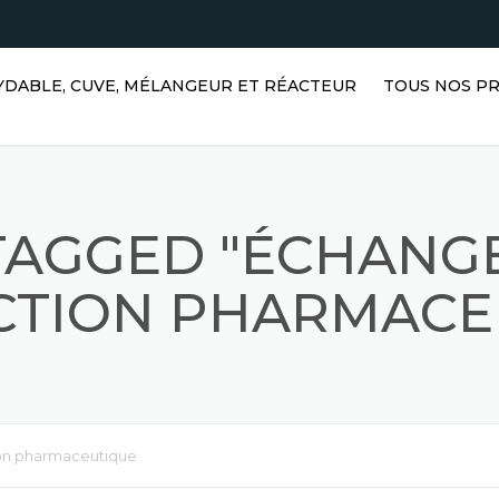
XYDABLE, CUVE, MÉLANGEUR ET RÉACTEUR
TOUS NOS P
RÉSERVOIRS D
HORIZONTAUX 
EN ACIER INO
TAGGED "ÉCHANG
RÉSERVOIRS V
ACIER INOXYDA
TION PHARMACE
RÉSERVOIRS D
RÉACTEURS EN
INOXYDABLE
RÉSERVOIRS P
on pharmaceutique
MÉLANGEURS A
ACIER INOXYD