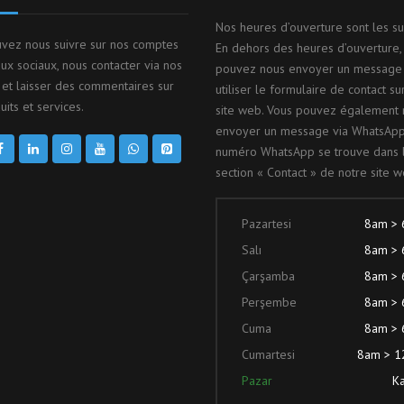
Nos heures d’ouverture sont les su
vez nous suivre sur nos comptes
En dehors des heures d’ouverture,
ux sociaux, nous contacter via nos
pouvez nous envoyer un message
et laisser des commentaires sur
utiliser le formulaire de contact su
its et services.
site web. Vous pouvez également 
envoyer un message via WhatsApp
numéro WhatsApp se trouve dans 
section « Contact » de notre site w
Pazartesi
8am >
Salı
8am >
Çarşamba
8am >
Perşembe
8am >
Cuma
8am >
Cumartesi
8am > 
Pazar
Ka