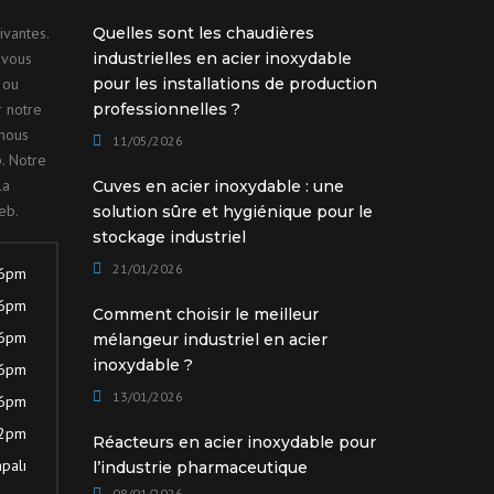
ivantes.
Quelles sont les chaudières
 vous
industrielles en acier inoxydable
 ou
pour les installations de production
r notre
professionnelles ?
nous
11/05/2026
. Notre
la
Cuves en acier inoxydable : une
eb.
solution sûre et hygiénique pour le
stockage industriel
21/01/2026
 6pm
 6pm
Comment choisir le meilleur
 6pm
mélangeur industriel en acier
inoxydable ?
 6pm
13/01/2026
 6pm
12pm
Réacteurs en acier inoxydable pour
palı
l’industrie pharmaceutique
08/01/2026