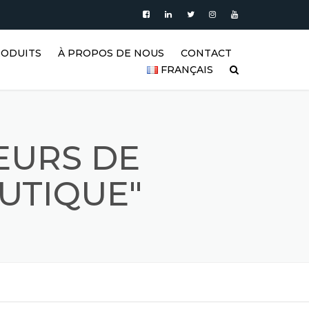
RODUITS
À PROPOS DE NOUS
CONTACT
FRANÇAIS
’EAU
PRODUITS
| RÉSERVOIRS
العربية
XYDABLE
BLOG
DEUTSCH
EURS DE
ERTICAUX EN
VIDÉO
BLE |
ENGLISH
UTIQUE"
’EAU VERTICAUX
GALERIE DE RÉSERVOIRS EN
ACIER INOXYDABLE ET DE
ESPAÑOL
 ACIER
PRODUITS EN ACIER
INOXYDABLE
FRANÇAIS
RISMATIQUES
RÉFÉRENCES
РУССКИЙ
GITATEURS EN
FAQ (FOIRE AUX QUESTIONS)
TÜRKÇE
ABLE