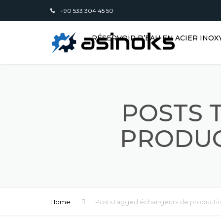
+90 533 304 45 50
RÉSERVOIR D’EAU EN ACIER INO
POSTS 
PRODUC
Home
Posts tagged échangeurs de producti