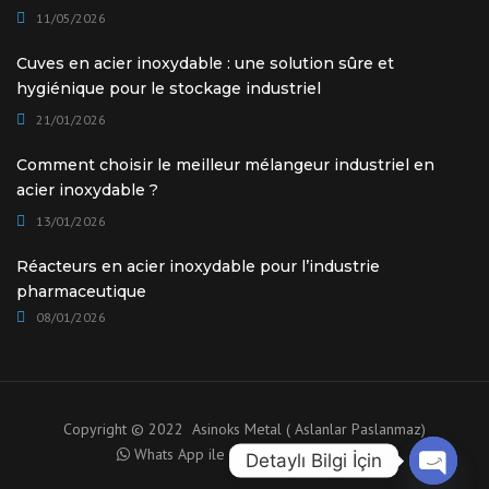
11/05/2026
Cuves en acier inoxydable : une solution sûre et
hygiénique pour le stockage industriel
21/01/2026
Comment choisir le meilleur mélangeur industriel en
acier inoxydable ?
13/01/2026
Réacteurs en acier inoxydable pour l’industrie
pharmaceutique
08/01/2026
Copyright © 2022 Asinoks Metal ( Aslanlar Paslanmaz)
Whats App ile Danışma için tıklayınız.
Detaylı Bilgi İçin