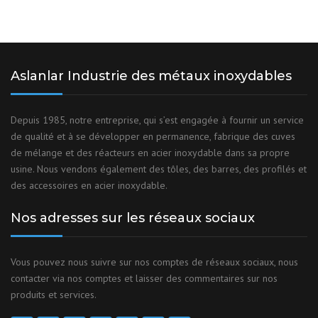
Aslanlar Industrie des métaux inoxydables
Depuis 1985, notre entreprise, qui s’est engagée à fournir un service
de qualité et à se développer en permanence, fabrique des cuves
de mélange et des réacteurs en acier inoxydable dans sa propre
usine. Nous vendons également des tôles, des barres, des profilés et
des accessoires en acier inoxydable.
Nos adresses sur les réseaux sociaux
Vous pouvez nous suivre sur nos comptes de réseaux sociaux, nous
contacter via nos comptes et laisser des commentaires sur nos
produits et services.