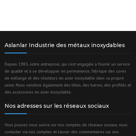
Aslanlar Industrie des métaux inoxydables
Depuis 1985, notre entreprise, qui s’est engagée à fournir un service
de qualité et à se développer en permanence, fabrique des cuves
de mélange et des réacteurs en acier inoxydable dans sa propre
usine. Nous vendons également des tôles, des barres, des profilés et
des accessoires en acier inoxydable.
Nos adresses sur les réseaux sociaux
Vous pouvez nous suivre sur nos comptes de réseaux sociaux, nous
contacter via nos comptes et laisser des commentaires sur nos