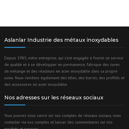
Aslanlar Industrie des métaux inoxydables
Depuis 1985, notre entreprise, qui s’est engagée à fournir un service
de qualité et à se développer en permanence, fabrique des cuves
de mélange et des réacteurs en acier inoxydable dans sa propre
usine. Nous vendons également des tôles, des barres, des profilés et
des accessoires en acier inoxydable.
Nos adresses sur les réseaux sociaux
Vous pouvez nous suivre sur nos comptes de réseaux sociaux, nous
contacter via nos comptes et laisser des commentaires sur nos
produits et services.