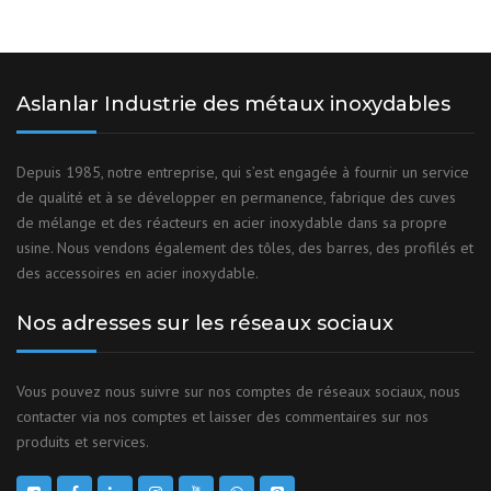
Aslanlar Industrie des métaux inoxydables
Depuis 1985, notre entreprise, qui s’est engagée à fournir un service
de qualité et à se développer en permanence, fabrique des cuves
de mélange et des réacteurs en acier inoxydable dans sa propre
usine. Nous vendons également des tôles, des barres, des profilés et
des accessoires en acier inoxydable.
Nos adresses sur les réseaux sociaux
Vous pouvez nous suivre sur nos comptes de réseaux sociaux, nous
contacter via nos comptes et laisser des commentaires sur nos
produits et services.