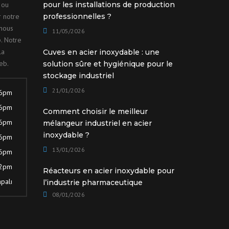
 ou
pour les installations de production
r notre
professionnelles ?
nous
11/05/2026
. Notre
la
Cuves en acier inoxydable : une
eb.
solution sûre et hygiénique pour le
stockage industriel
21/01/2026
 6pm
 6pm
Comment choisir le meilleur
 6pm
mélangeur industriel en acier
inoxydable ?
 6pm
13/01/2026
 6pm
12pm
Réacteurs en acier inoxydable pour
palı
l’industrie pharmaceutique
08/01/2026