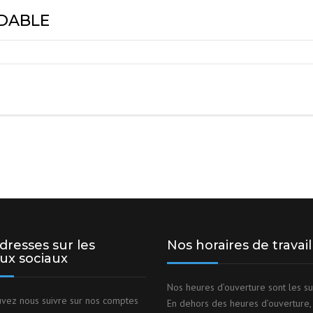
YDABLE
MÉLANGEURS 
PRODUITS INO
FILTRER
dresses sur les
Nos horaires de travail
ux sociaux
Nos heures d’ouverture sont les su
vez nous suivre sur nos comptes
En dehors des heures d’ouverture,