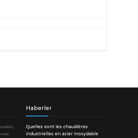
DE POUDRE
X
MATÉRIAUX DE RACCORDS
Haberler
ivantes.
Quelles sont les chaudières
 vous
industrielles en acier inoxydable