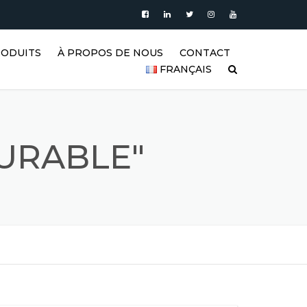
RODUITS
À PROPOS DE NOUS
CONTACT
FRANÇAIS
’EAU
PRODUITS
| RÉSERVOIRS
العربية
XYDABLE
BLOG
DEUTSCH
URABLE"
ERTICAUX EN
VIDÉO
BLE |
ENGLISH
’EAU VERTICAUX
GALERIE DE RÉSERVOIRS EN
ACIER INOXYDABLE ET DE
ESPAÑOL
 ACIER
PRODUITS EN ACIER
INOXYDABLE
FRANÇAIS
RISMATIQUES
RÉFÉRENCES
РУССКИЙ
GITATEURS EN
FAQ (FOIRE AUX QUESTIONS)
TÜRKÇE
ABLE