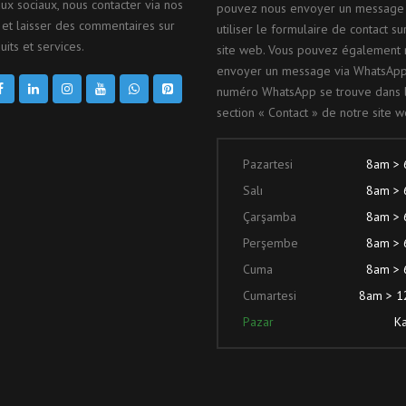
ux sociaux, nous contacter via nos
pouvez nous envoyer un message
et laisser des commentaires sur
utiliser le formulaire de contact su
its et services.
site web. Vous pouvez également 
envoyer un message via WhatsApp
numéro WhatsApp se trouve dans 
section « Contact » de notre site w
Pazartesi
8am >
Salı
8am >
Çarşamba
8am >
Perşembe
8am >
Cuma
8am >
Cumartesi
8am > 
Pazar
Ka