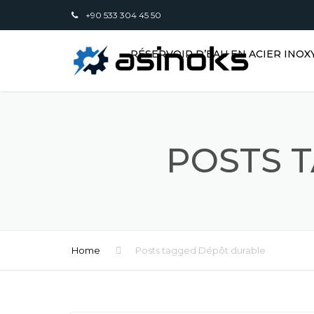
+90 533 304 45 50
RÉSERVOIR D’EAU EN ACIER INO
POSTS 
Home
Posts tagged Dépôt durable