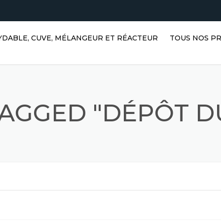
XYDABLE, CUVE, MÉLANGEUR ET RÉACTEUR
TOUS NOS P
RÉSERVOIRS D
HORIZONTAUX 
EN ACIER INO
TAGGED "DÉPÔT D
RÉSERVOIRS V
ACIER INOXYDA
RÉSERVOIRS D
RÉACTEURS EN
INOXYDABLE
RÉSERVOIRS P
MÉLANGEURS A
ACIER INOXYD