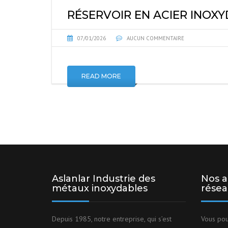
RÉSERVOIR EN ACIER INOX
07/01/2026
AUCUN COMMENTAIRE
READ MORE
Aslanlar Industrie des
Nos a
métaux inoxydables
résea
Depuis 1985, notre entreprise, qui s’est
Vous pou