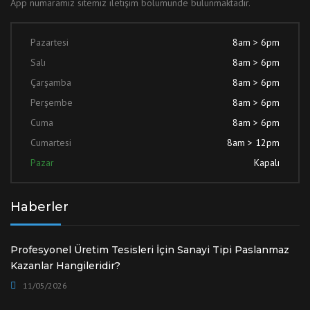
App numaramız sitemiz iletişim bölümünde bulunmaktadır.
Pazartesi
8am > 6pm
Salı
8am > 6pm
Çarşamba
8am > 6pm
Perşembe
8am > 6pm
Cuma
8am > 6pm
Cumartesi
8am > 12pm
Pazar
Kapalı
Haberler
Profesyonel Üretim Tesisleri İçin Sanayi Tipi Paslanmaz
Kazanlar Hangileridir?
11/05/2026