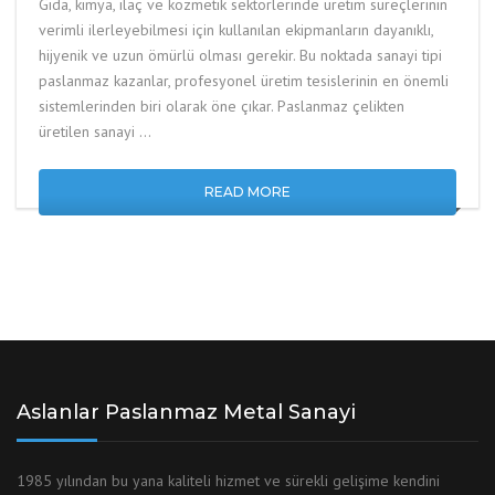
Gıda, kimya, ilaç ve kozmetik sektörlerinde üretim süreçlerinin
verimli ilerleyebilmesi için kullanılan ekipmanların dayanıklı,
hijyenik ve uzun ömürlü olması gerekir. Bu noktada sanayi tipi
paslanmaz kazanlar, profesyonel üretim tesislerinin en önemli
sistemlerinden biri olarak öne çıkar. Paslanmaz çelikten
üretilen sanayi …
READ MORE
Aslanlar Paslanmaz Metal Sanayi
1985 yılından bu yana kaliteli hizmet ve sürekli gelişime kendini