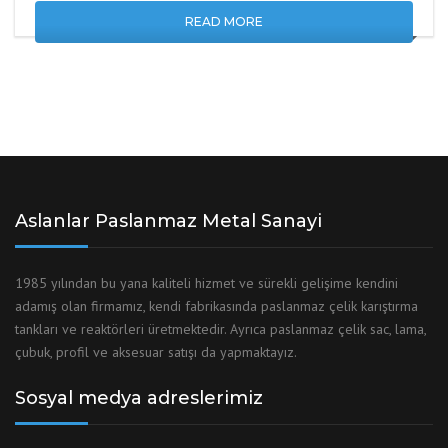
READ MORE
Aslanlar Paslanmaz Metal Sanayi
1985 yılından bu yana kaliteli hizmet ve sürekli gelişime kendini
adamış olan firmamız, kendi fabrikasında paslanmaz çelik karıştırma
tankları ve reaktörleri üretmektedir. Ayrıca paslanmaz çelik sac, lama,
çubuk, profil ve aksesuar satışı da yapmaktayız.
Sosyal medya adreslerimiz