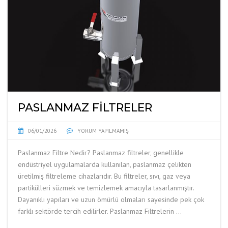
PASLANMAZ FILTRELER
06/01/2026
YORUM YAPILMAMIŞ
Paslanmaz Filtre Nedir? Paslanmaz filtreler, genellikle
endüstriyel uygulamalarda kullanılan, paslanmaz çelikten
üretilmiş filtreleme cihazlarıdır. Bu filtreler, sıvı, gaz veya
partikülleri süzmek ve temizlemek amacıyla tasarlanmıştır.
Dayanıklı yapıları ve uzun ömürlü olmaları sayesinde pek çok
farklı sektörde tercih edilirler. Paslanmaz Filtrelerin …