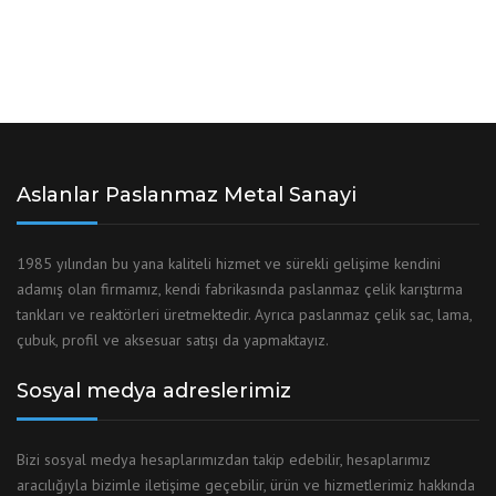
Aslanlar Paslanmaz Metal Sanayi
1985 yılından bu yana kaliteli hizmet ve sürekli gelişime kendini
adamış olan firmamız, kendi fabrikasında paslanmaz çelik karıştırma
tankları ve reaktörleri üretmektedir. Ayrıca paslanmaz çelik sac, lama,
çubuk, profil ve aksesuar satışı da yapmaktayız.
Sosyal medya adreslerimiz
Bizi sosyal medya hesaplarımızdan takip edebilir, hesaplarımız
aracılığıyla bizimle iletişime geçebilir, ürün ve hizmetlerimiz hakkında