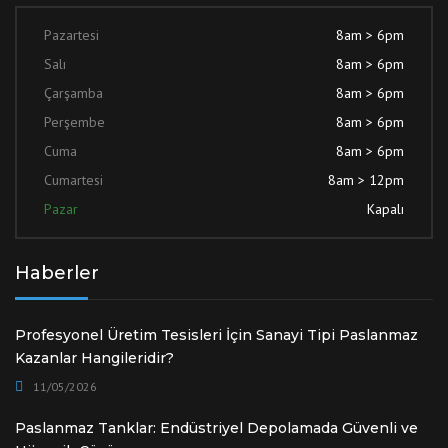
Pazartesi
8am > 6pm
Salı
8am > 6pm
Çarşamba
8am > 6pm
Perşembe
8am > 6pm
Cuma
8am > 6pm
Cumartesi
8am > 12pm
Pazar
Kapalı
Haberler
Profesyonel Üretim Tesisleri İçin Sanayi Tipi Paslanmaz
Kazanlar Hangileridir?
11/05/2026
Paslanmaz Tanklar: Endüstriyel Depolamada Güvenli ve