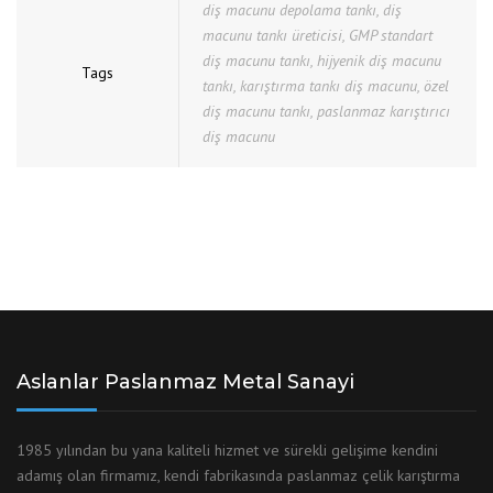
diş macunu depolama tankı
,
diş
macunu tankı üreticisi
,
GMP standart
diş macunu tankı
,
hijyenik diş macunu
Tags
tankı
,
karıştırma tankı diş macunu
,
özel
diş macunu tankı
,
paslanmaz karıştırıcı
diş macunu
Aslanlar Paslanmaz Metal Sanayi
1985 yılından bu yana kaliteli hizmet ve sürekli gelişime kendini
adamış olan firmamız, kendi fabrikasında paslanmaz çelik karıştırma