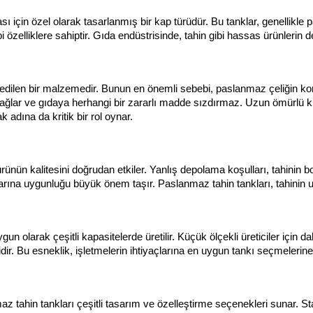
 için özel olarak tasarlanmış bir kap türüdür. Bu tanklar, genellikle p
bi özelliklere sahiptir. Gıda endüstrisinde, tahin gibi hassas ürünlerin
h edilen bir malzemedir. Bunun en önemli sebebi, paslanmaz çeliğin kor
 sağlar ve gıdaya herhangi bir zararlı madde sızdırmaz. Uzun ömürlü ku
 adına da kritik bir rol oynar.
rünün kalitesini doğrudan etkiler. Yanlış depolama koşulları, tahinin 
tlarına uygunluğu büyük önem taşır. Paslanmaz tahin tankları, tahinin 
un olarak çeşitli kapasitelerde üretilir. Küçük ölçekli üreticiler için da
idir. Bu esneklik, işletmelerin ihtiyaçlarına en uygun tankı seçmelerine
az tahin tankları çeşitli tasarım ve özelleştirme seçenekleri sunar. Sta