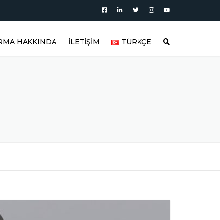
İRMA HAKKINDA
İLETİŞİM
TÜRKÇE
AKKIMIZDA
العربية
BLOG
DEUTSCH
AKTÖRLER
RÜN KATEGORILERI
ENGLISH
OLAR
RÜN VIDEOLARI
ESPAÑOL
TIRICI
RÜN GALERISI
FRANÇAIS
REFERANSLAR
РУССКИЙ
LAR
IK SORULAN SORULAR
TÜRKÇE
NLER
FITTING MALZEMELER