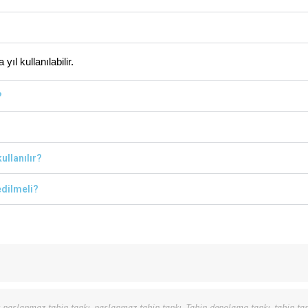
ıl kullanılabilir.
?
ullanılır?
edilmeli?
k paslanmaz tahin tankı
,
paslanmaz tahin tankı
,
Tahin depolama tankı
,
tahin tan