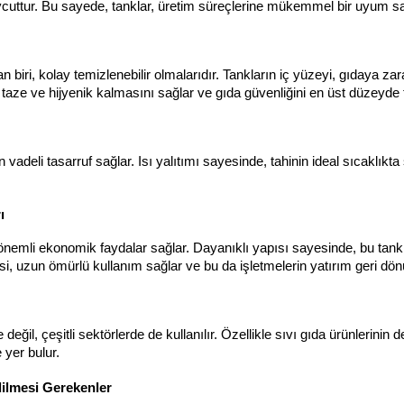
evcuttur. Bu sayede, tanklar, üretim süreçlerine mükemmel bir uyum sa
biri, kolay temizlenebilir olmalarıdır. Tankların iç yüzeyi, gıdaya zara
 taze ve hijyenik kalmasını sağlar ve gıda güvenliğini en üst düzeyde t
zun vadeli tasarruf sağlar. Isı yalıtımı sayesinde, tahinin ideal sıcaklıkt
ı
önemli ekonomik faydalar sağlar. Dayanıklı yapısı sayesinde, bu tank
, uzun ömürlü kullanım sağlar ve bu da işletmelerin yatırım geri dönü
eğil, çeşitli sektörlerde de kullanılır. Özellikle sıvı gıda ürünlerinin
 yer bulur.
ilmesi Gerekenler