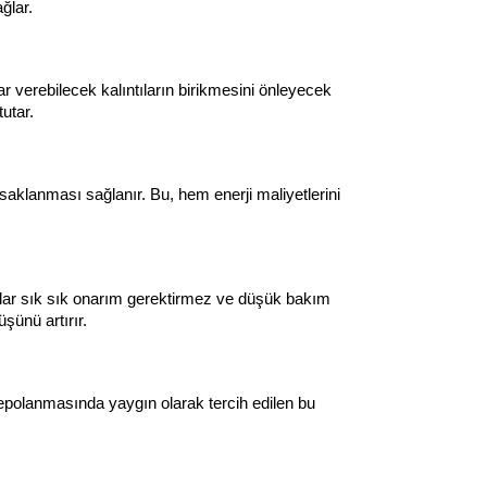
ğlar.
r verebilecek kalıntıların birikmesini önleyecek 
utar.
a saklanması sağlanır. Bu, hem enerji maliyetlerini 
lar sık sık onarım gerektirmez ve düşük bakım 
şünü artırır.
 depolanmasında yaygın olarak tercih edilen bu 