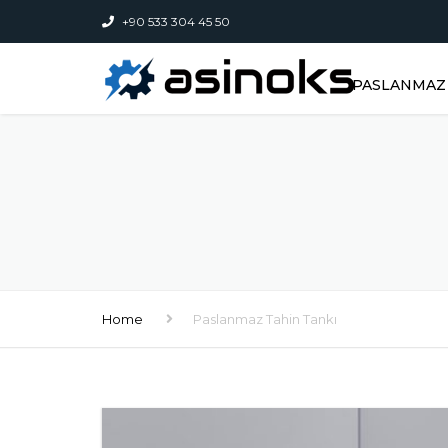
+90 533 304 45 50
PASLANMAZ 
Home
Paslanmaz Tahin Tankı