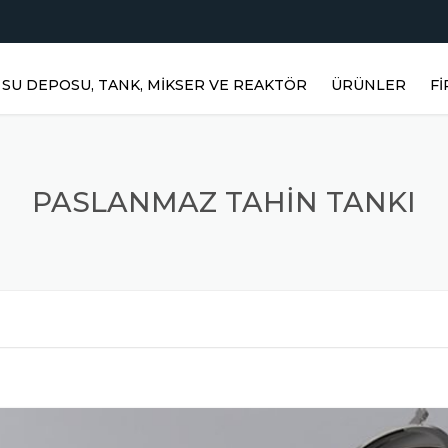
SU DEPOSU, TANK, MIKSER VE REAKTÖR
ÜRÜNLER
F
YATAY DEPOLAR
H
DIKEY DEPOLAR
PASLANMAZ TAHIN TANKI
PASLANMAZ RE
Ü
PRIZMATIK DEP
Ü
PASLANMAZ KARIŞ
Ü
MIKSERLER
TOZ KARIŞTIRICI
S
PASLANMAZ ÜRÜ