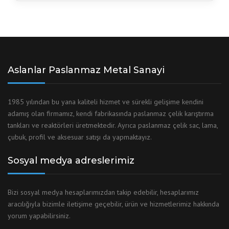
Aslanlar Paslanmaz Metal Sanayi
1985 yılından bu yana kaliteli hizmet ve sürekli gelişime kendini
adamış olan firmamız, kendi fabrikasında paslanmaz çelik karıştırma
tankları ve reaktörleri üretmektedir. Ayrıca paslanmaz çelik sac, lama,
çubuk, profil ve aksesuar satışı da yapmaktayız.
Sosyal medya adreslerimiz
Bizi sosyal medya hesaplarımızdan takip edebilir, hesaplarımız
aracılığıyla bizimle iletişime geçebilir, ürün ve hizmetlerimiz hakkında
yorum yapabilirsiniz.