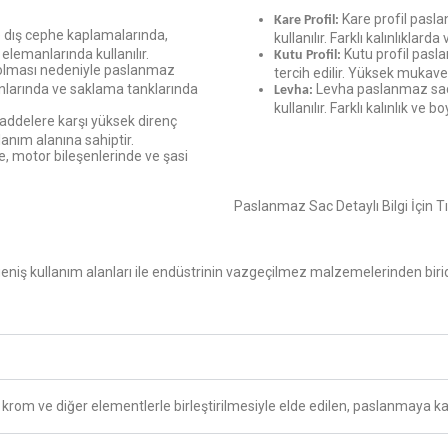
Kare profil pasla
Kare Profil:
e dış cephe kaplamalarında,
kullanılır. Farklı kalınlıklarda
elemanlarında kullanılır.
Kutu profil pasl
Kutu Profil:
 olması nedeniyle paslanmaz
tercih edilir. Yüksek mukave
anlarında ve saklama tanklarında
Levha paslanmaz sacl
Levha:
kullanılır. Farklı kalınlık ve bo
ddelere karşı yüksek direnç
lanım alanına sahiptir.
, motor bileşenlerinde ve şasi
Paslanmaz Sac Detaylı Bilgi İçin Tı
eniş kullanım alanları ile endüstrinin vazgeçilmez malzemelerinden birid
 krom ve diğer elementlerle birleştirilmesiyle elde edilen, paslanmaya kar