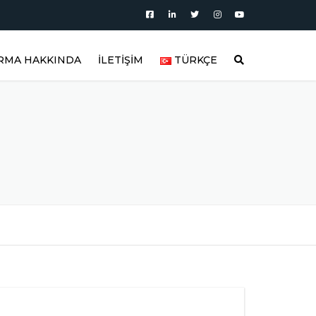
İRMA HAKKINDA
İLETİŞİM
TÜRKÇE
AKKIMIZDA
العربية
BLOG
DEUTSCH
AKTÖRLER
RÜN KATEGORILERI
ENGLISH
OLAR
RÜN VIDEOLARI
ESPAÑOL
TIRICI
RÜN GALERISI
FRANÇAIS
REFERANSLAR
РУССКИЙ
LAR
IK SORULAN SORULAR
TÜRKÇE
NLER
FITTING MALZEMELER