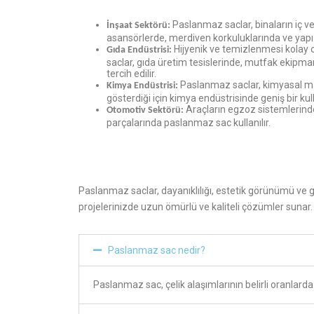
Paslanmaz saclar, binaların iç v
İnşaat Sektörü:
asansörlerde, merdiven korkuluklarında ve yapı 
Hijyenik ve temizlenmesi kolay
Gıda Endüstrisi:
saclar, gıda üretim tesislerinde, mutfak ekipm
tercih edilir.
Paslanmaz saclar, kimyasal ma
Kimya Endüstrisi:
gösterdiği için kimya endüstrisinde geniş bir kul
Araçların egzoz sistemlerinde
Otomotiv Sektörü:
parçalarında paslanmaz sac kullanılır.
Paslanmaz saclar, dayanıklılığı, estetik görünümü ve g
projelerinizde uzun ömürlü ve kaliteli çözümler sunar.
Paslanmaz sac nedir?
Paslanmaz sac, çelik alaşımlarının belirli oranlarda