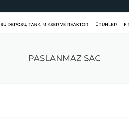
SU DEPOSU, TANK, MIKSER VE REAKTÖR
ÜRÜNLER
F
YATAY DEPOLAR
H
DIKEY DEPOLAR
PASLANMAZ SAC
PASLANMAZ RE
Ü
PRIZMATIK DEP
Ü
PASLANMAZ KARIŞ
Ü
MIKSERLER
TOZ KARIŞTIRICI
S
PASLANMAZ ÜRÜ