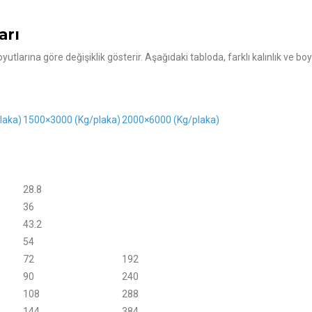
arı
oyutlarına göre değişiklik gösterir. Aşağıdaki tabloda, farklı kalınlık ve b
laka)
1500×3000 (Kg/plaka)
2000×6000 (Kg/plaka)
28.8
36
43.2
54
72
192
90
240
108
288
144
384