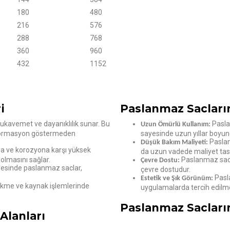
180
480
216
576
288
768
360
960
432
1152
i
Paslanmaz Sacların
kavemet ve dayanıklılık sunar. Bu
Paslan
Uzun Ömürlü Kullanım:
 deformasyon göstermeden
sayesinde uzun yıllar boyunca
Paslan
Düşük Bakım Maliyeti:
a ve korozyona karşı yüksek
da uzun vadede maliyet tas
 olmasını sağlar.
Paslanmaz sacla
Çevre Dostu:
yesinde paslanmaz saclar,
çevre dostudur.
Pasla
Estetik ve Şık Görünüm:
kme ve kaynak işlemlerinde
uygulamalarda tercih edilme
Paslanmaz Sacların
Alanları