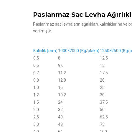
Paslanmaz Sac Levha Ağırlıkl
Paslanmaz sac levhaların ağırlıkları, kalınlıklarına ve b
verilmiştir:
Kalınlık (mm)
1000×2000 (Kg/plaka)
1250×2500 (Kg/p
0.5
8
12.5
0.6
9.6
15
0.7
11.2
17.5
0.8
12.8
20
1.0
16
25
1.2
19.2
30
1.5
24
37.5
2.0
32
50
2.5
40
62.5
3.0
48
75
4.0
64
100