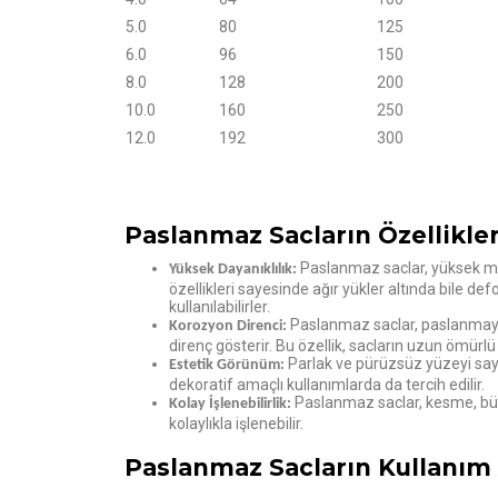
5.0
80
125
6.0
96
150
8.0
128
200
10.0
160
250
12.0
192
300
Paslanmaz Sacların Özellikler
Paslanmaz saclar, yüksek mu
Yüksek Dayanıklılık:
özellikleri sayesinde ağır yükler altında bile
kullanılabilirler.
Paslanmaz saclar, paslanmay
Korozyon Direnci:
direnç gösterir. Bu özellik, sacların uzun ömürlü
Parlak ve pürüzsüz yüzeyi sa
Estetik Görünüm:
dekoratif amaçlı kullanımlarda da tercih edilir.
Paslanmaz saclar, kesme, bü
Kolay İşlenebilirlik:
kolaylıkla işlenebilir.
Paslanmaz Sacların Kullanım 