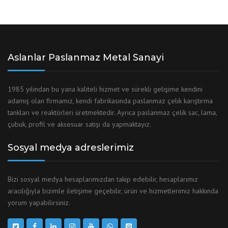
Aslanlar Paslanmaz Metal Sanayi
1985 yılından bu yana kaliteli hizmet ve sürekli gelişime kendini
adamış olan firmamız, kendi fabrikasında paslanmaz çelik karıştırma
tankları ve reaktörleri üretmektedir. Ayrıca paslanmaz çelik sac, lama,
çubuk, profil ve aksesuar satışı da yapmaktayız.
Sosyal medya adreslerimiz
Bizi sosyal medya hesaplarımızdan takip edebilir, hesaplarımız
aracılığıyla bizimle iletişime geçebilir, ürün ve hizmetlerimiz hakkında
yorum yapabilirsiniz.