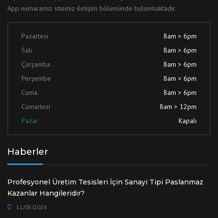
App numaramız sitemiz iletişim bölümünde bulunmaktadır.
Pazartesi
8am > 6pm
Salı
8am > 6pm
Çarşamba
8am > 6pm
Perşembe
8am > 6pm
Cuma
8am > 6pm
Cumartesi
8am > 12pm
Pazar
Kapalı
Haberler
Profesyonel Üretim Tesisleri İçin Sanayi Tipi Paslanmaz
Kazanlar Hangileridir?
11/05/2026