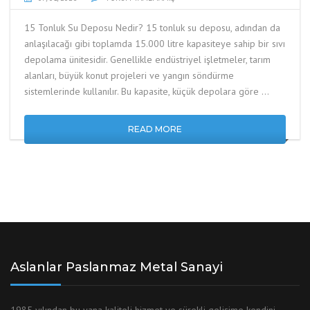
15 Tonluk Su Deposu Nedir? 15 tonluk su deposu, adından da
anlaşılacağı gibi toplamda 15.000 litre kapasiteye sahip bir sıvı
depolama ünitesidir. Genellikle endüstriyel işletmeler, tarım
alanları, büyük konut projeleri ve yangın söndürme
sistemlerinde kullanılır. Bu kapasite, küçük depolara göre …
READ MORE
Aslanlar Paslanmaz Metal Sanayi