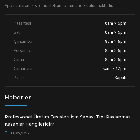
App numaramız sitemiz iletişim bölümünde bulunmaktadır.
Pazartesi
8am > 6pm
Salı
8am > 6pm
Çarşamba
8am > 6pm
Perşembe
8am > 6pm
Cuma
8am > 6pm
Cumartesi
8am > 12pm
Pazar
Kapalı
Haberler
Profesyonel Üretim Tesisleri İçin Sanayi Tipi Paslanmaz
Kazanlar Hangileridir?
11/05/2026