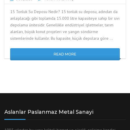
15 Tonluk Su Deposu Nedir? 15 tonluk su deposu, adından da
anlaşılacağı gibi toplamda 15.000 litre kapasiteye sahip bir sıvı
depolama ünitesidir. Genellikle endüstriyel işletmeler, tarım
alanları, büyük konut projeleri ve yangın söndürme
sistemlerinde kullanılır. Bu kapasite, küçük depolara göre …
READ MORE
Aslanlar Paslanmaz Metal Sanayi