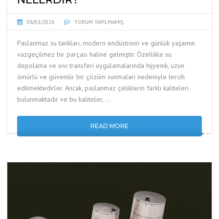
08/01/2026
YORUM YAPILMAMIŞ
Paslanmaz su tankları, modern endüstrinin ve günlük yaşamın
vazgeçilmez bir parçası haline gelmiştir. Özellikle su
depolama ve sıvı transferi uygulamalarında hijyenik, uzun
ömürlü ve güvenilir bir çözüm sunmaları nedeniyle tercih
edilmektedirler. Ancak, paslanmaz çeliklerin farklı kaliteleri
bulunmaktadır ve bu kaliteler, …
READ MORE