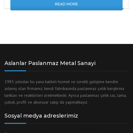
READ MORE
Aslanlar Paslanmaz Metal Sanayi
1985 yılından bu yana kaliteli hizmet ve sürekli gelişime kendini
adamış olan firmamız, kendi fabrikasında paslanmaz çelik karıştırma
tankları ve reaktörleri üretmektedir. Ayrıca paslanmaz çelik sac, lama,
çubuk, profil ve aksesuar satışı da yapmaktayız.
Sosyal medya adreslerimiz