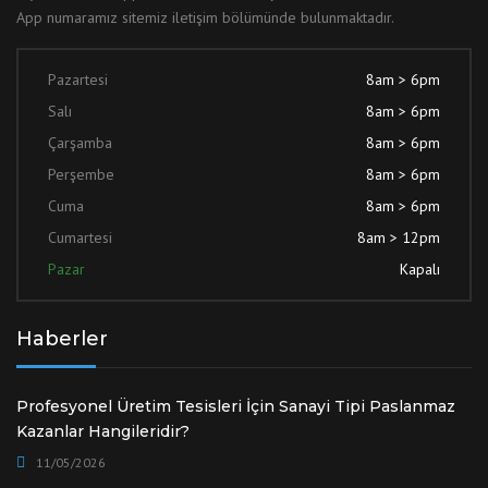
App numaramız sitemiz iletişim bölümünde bulunmaktadır.
Pazartesi
8am > 6pm
Salı
8am > 6pm
Çarşamba
8am > 6pm
Perşembe
8am > 6pm
Cuma
8am > 6pm
Cumartesi
8am > 12pm
Pazar
Kapalı
Haberler
Profesyonel Üretim Tesisleri İçin Sanayi Tipi Paslanmaz
Kazanlar Hangileridir?
11/05/2026