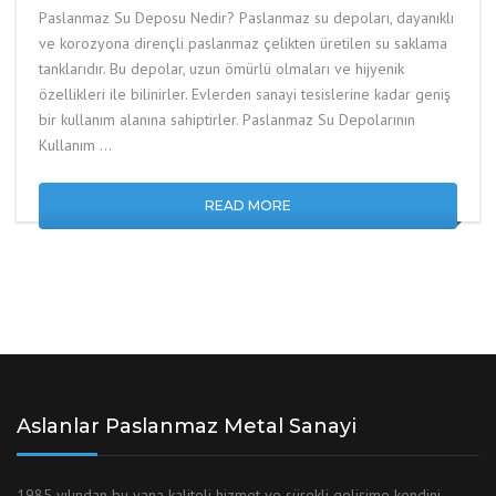
Paslanmaz Su Deposu Nedir? Paslanmaz su depoları, dayanıklı
ve korozyona dirençli paslanmaz çelikten üretilen su saklama
tanklarıdır. Bu depolar, uzun ömürlü olmaları ve hijyenik
özellikleri ile bilinirler. Evlerden sanayi tesislerine kadar geniş
bir kullanım alanına sahiptirler. Paslanmaz Su Depolarının
Kullanım …
READ MORE
Aslanlar Paslanmaz Metal Sanayi
1985 yılından bu yana kaliteli hizmet ve sürekli gelişime kendini