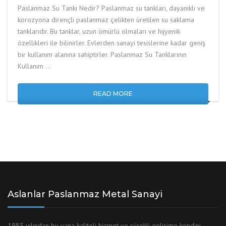
Paslanmaz Su Tankı Nedir? Paslanmaz su tankları, dayanıklı ve
korozyona dirençli paslanmaz çelikten üretilen su saklama
tanklarıdır. Bu tanklar, uzun ömürlü olmaları ve hijyenik
özellikleri ile bilinirler. Evlerden sanayi tesislerine kadar geniş
bir kullanım alanına sahiptirler. Paslanmaz Su Tanklarının
Kullanım …
READ MORE
Aslanlar Paslanmaz Metal Sanayi
1985 yılından bu yana kaliteli hizmet ve sürekli gelişime kendini