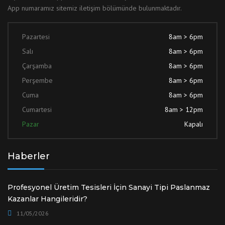
App numaramız sitemiz iletişim bölümünde bulunmaktadır.
Pazartesi
8am > 6pm
Salı
8am > 6pm
Çarşamba
8am > 6pm
Perşembe
8am > 6pm
Cuma
8am > 6pm
Cumartesi
8am > 12pm
Pazar
Kapalı
Haberler
Profesyonel Üretim Tesisleri İçin Sanayi Tipi Paslanmaz
Kazanlar Hangileridir?
11/05/2026