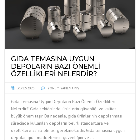
GIDA TEMASINA UYGUN
DEPOLARIN BAZI ÖNEMLI
ÖZELLIKLERI NELERDIR?
31/12/2025
YORUM YAPILMAMIŞ
Gıda Temasına Uygun Depoların Bazı Önemli Özellikleri
Nelerdir? Gıda sektöründe, ürünlerin güvenliği ve kalitesi
büyük önem taşır. Bu nedenle, gıda ürünlerinin depolanması
sürecinde kullanılan depoların belirli standartlara ve
özelliklere sahip olması gerekmektedir. Gıda temasına uygun
depolar, gıda maddelerinin güvenliğini ve …