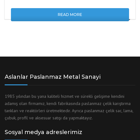
READ MORE
Aslanlar Paslanmaz Metal Sanayi
1985 yılından bu yana kaliteli hizmet ve sürekli gelişime kendini
adamış olan firmamız, kendi fabrikasında paslanmaz çelik karıştırma
tankları ve reaktörleri üretmektedir. Ayrıca paslanmaz çelik sac, lama,
çubuk, profil ve aksesuar satışı da yapmaktayız.
Sosyal medya adreslerimiz