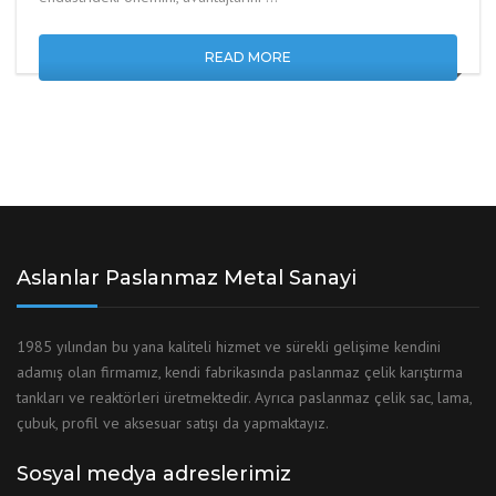
READ MORE
Aslanlar Paslanmaz Metal Sanayi
1985 yılından bu yana kaliteli hizmet ve sürekli gelişime kendini
adamış olan firmamız, kendi fabrikasında paslanmaz çelik karıştırma
tankları ve reaktörleri üretmektedir. Ayrıca paslanmaz çelik sac, lama,
çubuk, profil ve aksesuar satışı da yapmaktayız.
Sosyal medya adreslerimiz