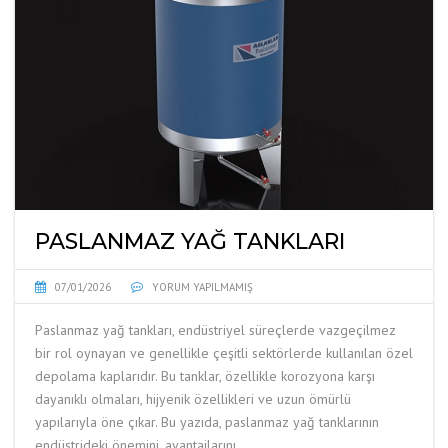
PASLANMAZ YAĞ TANKLARI
07/01/2026
YORUM YAPILMAMIŞ
Paslanmaz yağ tankları, endüstriyel süreçlerde vazgeçilmez
bir rol oynayan ve genellikle çeşitli sektörlerde kullanılan özel
depolama kaplarıdır. Bu tanklar, özellikle korozyona karşı
dayanıklı olmaları, hijyenik özellikleri ve uzun ömürlü
yapılarıyla öne çıkar. Bu yazıda, paslanmaz yağ tanklarının
endüstrideki önemini, avantajlarını …