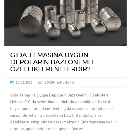
GIDA TEMASINA UYGUN
DEPOLARIN BAZI ÖNEMLI
ÖZELLIKLERI NELERDIR?
31/12/2025
YORUM YAPILMAMIŞ
Gıda Temasına Uygun Depoların Bazı Önemli Özellikleri
Nelerdir? Gıda sektöründe, ürünlerin güvenliği ve kalitesi
büyük önem taşır. Bu nedenle, gıda ürünlerinin depolanması
sürecinde kullanılan depoların belirli standartlara ve
özelliklere sahip olması gerekmektedir. Gıda temasına uygun
depolar, gıda maddelerinin güvenliğini ve …