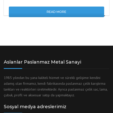
READ MORE
Aslanlar Paslanmaz Metal Sanayi
1985 yılından bu yana kaliteli hizmet ve sürekli gelişime kendini
adamış olan firmamız, kendi fabrikasında paslanmaz çelik karıştırma
tankları ve reaktörleri üretmektedir. Ayrıca paslanmaz çelik sac, lama,
çubuk, profil ve aksesuar satışı da yapmaktayız.
Sosyal medya adreslerimiz