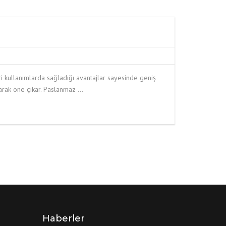
ri kullanımlarda sağladığı avantajlar sayesinde geniş
olarak öne çıkar. Paslanmaz …
Haberler