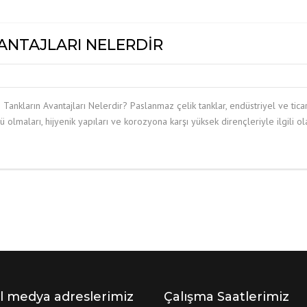
FILTRELER
ANTAJLARI NELERDIR
ankların Avantajları Nelerdir? Paslanmaz çelik tanklar, endüstriyel ve tica
lü olmaları, hijyenik yapıları ve korozyona karşı yüksek dirençleriyle ilgili 
l medya adreslerimiz
Çalışma Saatlerimiz