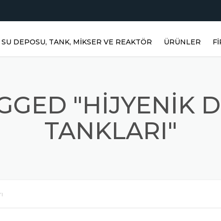
SU DEPOSU, TANK, MIKSER VE REAKTÖR
ÜRÜNLER
F
YATAY DEPOLAR
DIKEY DEPOLAR
GGED "HIJYENIK
PASLANMAZ RE
TANKLARI"
PRIZMATIK DEP
PASLANMAZ KARI
MIKSERLER
ı
TOZ KARIŞTIRICI
PASLANMAZ ÜR