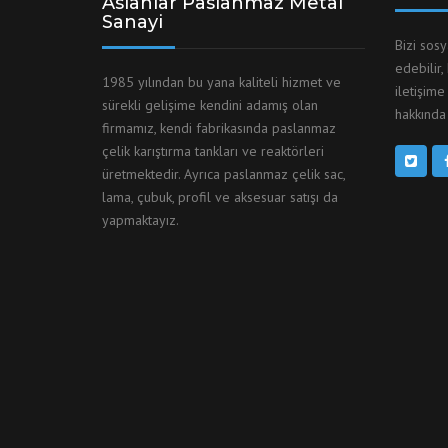
Aslanlar Paslanmaz Metal
Sanayi
Bizi sos
edebilir,
1985 yılından bu yana kaliteli hizmet ve
iletişime
sürekli gelişime kendini adamış olan
hakkında 
firmamız, kendi fabrikasında paslanmaz
çelik karıştırma tankları ve reaktörleri
üretmektedir. Ayrıca paslanmaz çelik sac,
lama, çubuk, profil ve aksesuar satışı da
yapmaktayız.