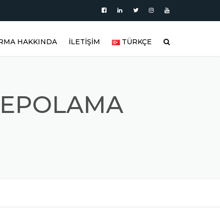
İRMA HAKKINDA
İLETİŞİM
TÜRKÇE
HAKKIMIZDA
العربية
BLOG
DEUTSCH
 DEPOLAMA
AKTÖRLER
ÜRÜN KATEGORILERI
ENGLISH
OLAR
ÜRÜN VIDEOLARI
ESPAÑOL
ŞTIRICI
ÜRÜN GALERISI
FRANÇAIS
REFERANSLAR
РУССКИЙ
LAR
SIK SORULAN SORULAR
TÜRKÇE
ÜNLER
FITTING MALZEMELER