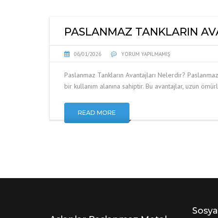
PASLANMAZ TANKLARIN AV
06/01/2026
YORUM YAPILMAMIŞ
Paslanmaz Tankların Avantajları Nelerdir? Paslanmaz T
bir kullanım alanına sahiptir. Bu avantajlar, uzun ömür
READ MORE
Sosya