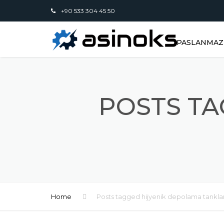
+90 533 304 45 50
PASLANMAZ 
POSTS TA
Home
Posts tagged hijyenik depolama tanklar