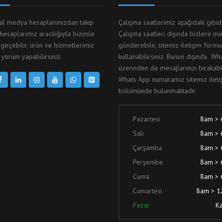
yal medya hesaplarımızdan takip
Çalışma saatlerimiz aşağıdaki gibid
 hesaplarımız aracılığıyla bizimle
Çalışma saatleri dışında bizlere me
 geçebilir, ürün ve hizmetlerimiz
gönderebilir, sitemiz iletişim form
yorum yapabilirsiniz.
kullanabilirsiniz. Bunun dışında W
üzerinden de mesajlarınızı bırakabil
Whats App numaramız sitemiz ileti
bölümünde bulunmaktadır.
Pazartesi
8am >
Salı
8am >
Çarşamba
8am >
Perşembe
8am >
Cuma
8am >
Cumartesi
8am > 
Pazar
Ka