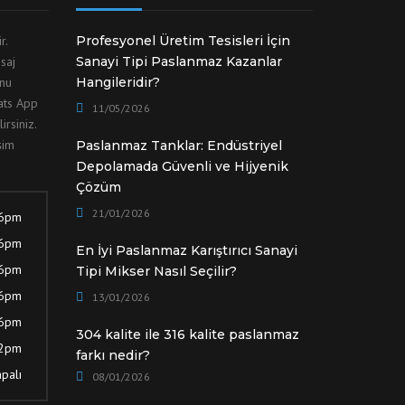
ir.
Profesyonel Üretim Tesisleri İçin
saj
Sanayi Tipi Paslanmaz Kazanlar
unu
Hangileridir?
hats App
11/05/2026
irsiniz.
şim
Paslanmaz Tanklar: Endüstriyel
Depolamada Güvenli ve Hijyenik
Çözüm
21/01/2026
 6pm
 6pm
En İyi Paslanmaz Karıştırıcı Sanayi
 6pm
Tipi Mikser Nasıl Seçilir?
 6pm
13/01/2026
 6pm
304 kalite ile 316 kalite paslanmaz
12pm
farkı nedir?
palı
08/01/2026