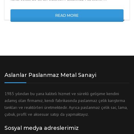
READ MORE
Aslanlar Paslanmaz Metal Sanayi
1985 yılından bu yana kaliteli hizmet ve sürekli gelişime kendini
adamış olan firmamız, kendi fabrikasında paslanmaz çelik karıştırma
tankları ve reaktörleri üretmektedir. Ayrıca paslanmaz çelik sac, lama,
çubuk, profil ve aksesuar satışı da yapmaktayız.
Sosyal medya adreslerimiz