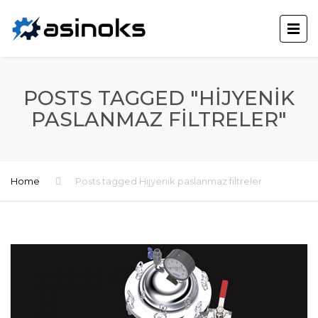
POSTS TAGGED "HIJYENIK
PASLANMAZ FILTRELER"
Home
Posts tagged Hijyenik paslanmaz filtreler