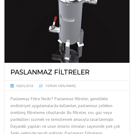
PASLANMAZ FILTRELER
06/01/2026
YORUM YAPILMAMIŞ
Paslanmaz Filtre Nedir? Paslanmaz filtreler, genellikle
endüstriyel uygulamalarda kullanılan, paslanmaz çelikten
üretilmiş filtreleme cihazlarıdır. Bu filtreler, sıvı, gaz veya
partikülleri süzmek ve temizlemek amacıyla tasarlanmıştır.
Dayanıklı yapıları ve uzun ömürlü olmaları sayesinde pek çok
farklı sektörde tercih edilirler. Paslanmaz Filtrelerin …