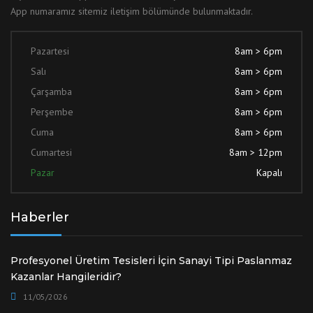
App numaramız sitemiz iletişim bölümünde bulunmaktadır.
Pazartesi
8am > 6pm
Salı
8am > 6pm
Çarşamba
8am > 6pm
Perşembe
8am > 6pm
Cuma
8am > 6pm
Cumartesi
8am > 12pm
Pazar
Kapalı
Haberler
Profesyonel Üretim Tesisleri İçin Sanayi Tipi Paslanmaz
Kazanlar Hangileridir?
11/05/2026