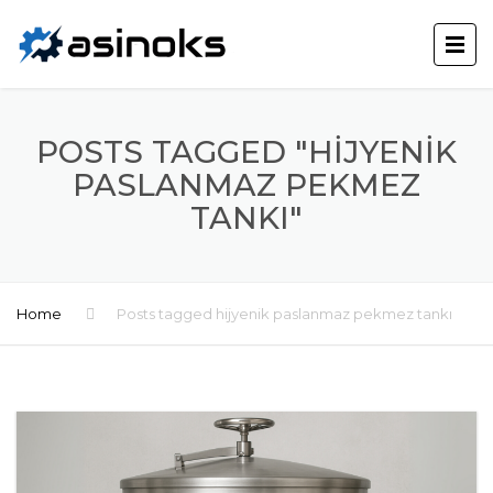
POSTS TAGGED "HIJYENIK
PASLANMAZ PEKMEZ
TANKI"
Home
Posts tagged hijyenik paslanmaz pekmez tankı