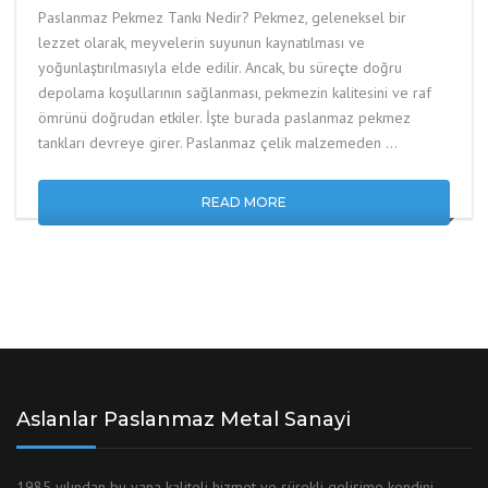
Paslanmaz Pekmez Tankı Nedir? Pekmez, geleneksel bir
lezzet olarak, meyvelerin suyunun kaynatılması ve
yoğunlaştırılmasıyla elde edilir. Ancak, bu süreçte doğru
depolama koşullarının sağlanması, pekmezin kalitesini ve raf
ömrünü doğrudan etkiler. İşte burada paslanmaz pekmez
tankları devreye girer. Paslanmaz çelik malzemeden …
READ MORE
Aslanlar Paslanmaz Metal Sanayi
1985 yılından bu yana kaliteli hizmet ve sürekli gelişime kendini