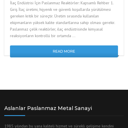
İlaç Endüstrisi İçin Paslanmaz Reaktörler: Kapsamlı Rehber 1.
Giriş İlaç üretimi, hijyenik ve güvenli koşullarda yürütülmesi
gereken kritik bir süreçtir. Üretim sırasında kullanılan
ekipmanların yüksek kalite standartlarına sahip olması gerekir.
Paslanmaz çelik reaktörler, ilaç endüstrisinde kimyasal
reaksiyonların kontrollü bir ortamda …
READ MORE
Aslanlar Paslanmaz Metal Sanayi
1985 yılından bu yana kaliteli hizmet ve sürekli gelişime kendini