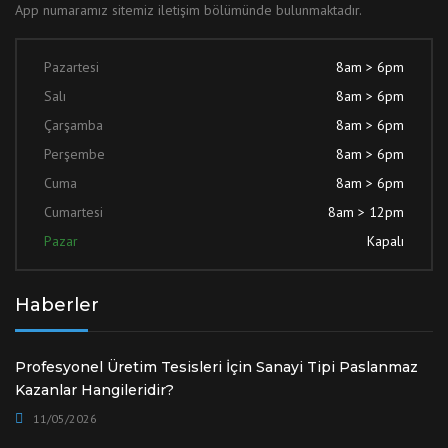
App numaramız sitemiz iletişim bölümünde bulunmaktadır.
Pazartesi
8am > 6pm
Salı
8am > 6pm
Çarşamba
8am > 6pm
Perşembe
8am > 6pm
Cuma
8am > 6pm
Cumartesi
8am > 12pm
Pazar
Kapalı
Haberler
Profesyonel Üretim Tesisleri İçin Sanayi Tipi Paslanmaz
Kazanlar Hangileridir?
11/05/2026