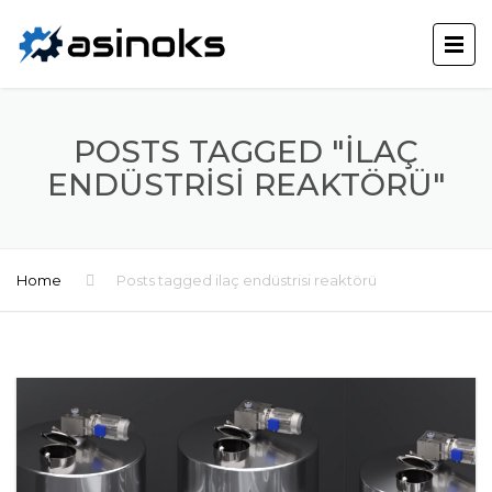
POSTS TAGGED "ILAÇ
ENDÜSTRISI REAKTÖRÜ"
Home
Posts tagged ilaç endüstrisi reaktörü