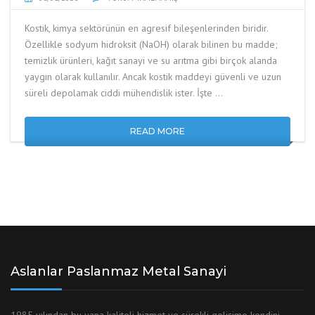
Kostik, kimya sektörünün en agresif bileşenlerinden biridir.
Özellikle sodyum hidroksit (NaOH) olarak bilinen bu madde;
temizlik ürünleri, kağıt sanayi ve su arıtma gibi birçok alanda
yaygın olarak kullanılır. Ancak kostik maddeyi güvenli ve uzun
süreli depolamak ciddi mühendislik ister. İşte …
READ MORE
Aslanlar Paslanmaz Metal Sanayi