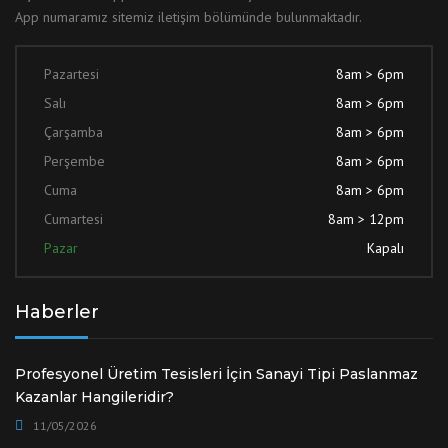
App numaramız sitemiz iletişim bölümünde bulunmaktadır.
Pazartesi
8am > 6pm
Salı
8am > 6pm
Çarşamba
8am > 6pm
Perşembe
8am > 6pm
Cuma
8am > 6pm
Cumartesi
8am > 12pm
Pazar
Kapalı
Haberler
Profesyonel Üretim Tesisleri İçin Sanayi Tipi Paslanmaz
Kazanlar Hangileridir?
11/05/2026