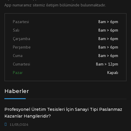
App numaramız sitemiz iletişim bölümünde bulunmaktadır.
Pazartesi
8am > 6pm
Salı
8am > 6pm
Çarşamba
8am > 6pm
Perşembe
8am > 6pm
Cuma
8am > 6pm
Cumartesi
8am > 12pm
Pazar
Kapalı
Haberler
Profesyonel Üretim Tesisleri İçin Sanayi Tipi Paslanmaz
Kazanlar Hangileridir?
11/05/2026