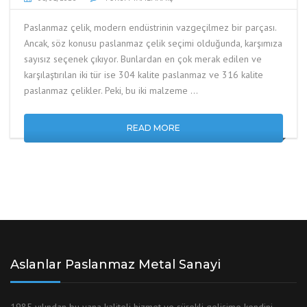
Paslanmaz çelik, modern endüstrinin vazgeçilmez bir parçası.
Ancak, söz konusu paslanmaz çelik seçimi olduğunda, karşımıza
sayısız seçenek çıkıyor. Bunlardan en çok merak edilen ve
karşılaştırılan iki tür ise 304 kalite paslanmaz ve 316 kalite
paslanmaz çelikler. Peki, bu iki malzeme …
READ MORE
Aslanlar Paslanmaz Metal Sanayi