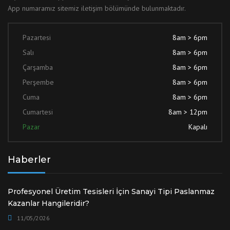
App numaramız sitemiz iletişim bölümünde bulunmaktadır.
Pazartesi
8am > 6pm
Salı
8am > 6pm
Çarşamba
8am > 6pm
Perşembe
8am > 6pm
Cuma
8am > 6pm
Cumartesi
8am > 12pm
Pazar
Kapalı
Haberler
Profesyonel Üretim Tesisleri İçin Sanayi Tipi Paslanmaz
Kazanlar Hangileridir?
11/05/2026