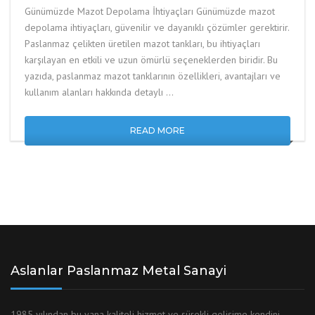
Günümüzde Mazot Depolama İhtiyaçları Günümüzde mazot
depolama ihtiyaçları, güvenilir ve dayanıklı çözümler gerektirir.
Paslanmaz çelikten üretilen mazot tankları, bu ihtiyaçları
karşılayan en etkili ve uzun ömürlü seçeneklerden biridir. Bu
yazıda, paslanmaz mazot tanklarının özellikleri, avantajları ve
kullanım alanları hakkında detaylı …
READ MORE
Aslanlar Paslanmaz Metal Sanayi
1985 yılından bu yana kaliteli hizmet ve sürekli gelişime kendini