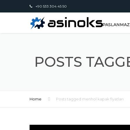
+90 533 304 45 50
PASLANMAZ 
POSTS TAGGE
Home
Posts tagged menhol kapak fiyatları