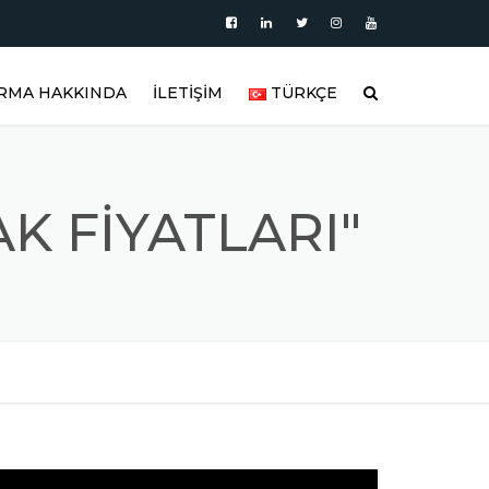
İRMA HAKKINDA
İLETİŞİM
TÜRKÇE
HAKKIMIZDA
العربية
BLOG
DEUTSCH
K FIYATLARI"
AKTÖRLER
ÜRÜN KATEGORILERI
ENGLISH
OLAR
ÜRÜN VIDEOLARI
ESPAÑOL
ŞTIRICI
ÜRÜN GALERISI
FRANÇAIS
REFERANSLAR
РУССКИЙ
LAR
SIK SORULAN SORULAR
TÜRKÇE
ÜNLER
FITTING MALZEMELER