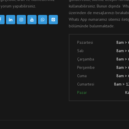
yorum yapabilirsiniz.
kullanabilirsiniz. Bunun dışında W
üzerinden de mesajlarınızı bırakabil
Whats App numaramız sitemiz ileti
bölümünde bulunmaktadır.
Pazartesi
8am >
Salı
8am >
Çarşamba
8am >
Perşembe
8am >
Cuma
8am >
Cumartesi
8am > 
Pazar
Ka