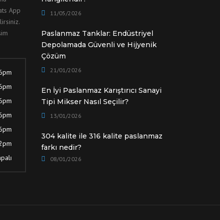
hats App
11/05/2026
irsiniz.
şim
Paslanmaz Tanklar: Endüstriyel
Depolamada Güvenli ve Hijyenik
Çözüm
21/01/2026
 6pm
 6pm
En İyi Paslanmaz Karıştırıcı Sanayi
 6pm
Tipi Mikser Nasıl Seçilir?
 6pm
13/01/2026
 6pm
304 kalite ile 316 kalite paslanmaz
12pm
farkı nedir?
palı
08/01/2026