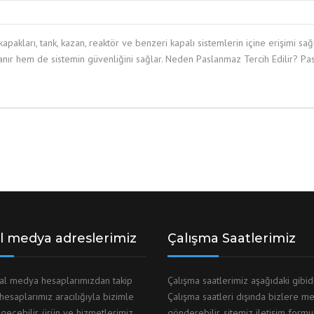
arı, tank, kazan, reaktör ve benzeri kapalı sistemlerin içine erişimi sağl
tanır hem de sistemin güvenliğini sağlar. Neden Paslanmaz Tercih Edilir? Pa
l medya adreslerimiz
Çalışma Saatlerimiz
yal medya hesaplarımızdan takip
Çalışma saatlerimiz aşağıdaki gibid
 hesaplarımız aracılığıyla bizimle
Çalışma saatleri dışında bizlere me
 geçebilir, ürün ve hizmetlerimiz
gönderebilir, sitemiz iletişim form