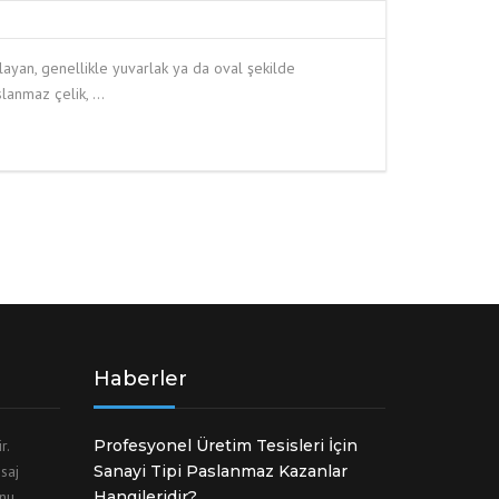
ayan, genellikle yuvarlak ya da oval şekilde
slanmaz çelik, …
Haberler
ir.
Profesyonel Üretim Tesisleri İçin
saj
Sanayi Tipi Paslanmaz Kazanlar
unu
Hangileridir?