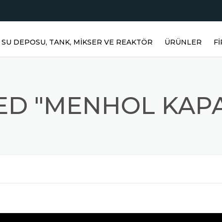
SU DEPOSU, TANK, MIKSER VE REAKTÖR
ÜRÜNLER
F
YATAY DEPOLAR
DIKEY DEPOLAR
D "MENHOL KAPA
PASLANMAZ RE
PRIZMATIK DEP
PASLANMAZ KARI
MIKSERLER
TOZ KARIŞTIRICI
PASLANMAZ ÜR