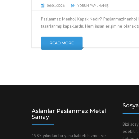
06/01/2026
YORUM YAPILMAMIŞ
Paslanmaz Menhol Kapak Nedir? PaslanmazMenhol kapakl
tasarlanmış kapaklardır. Hem insan erişimine olanak 
READ MORE
Sosya
Aslanlar Paslanmaz Metal
Sanayi
Bizi sos
edebilir,
1985 yılından bu yana kaliteli hizmet ve
iletişime