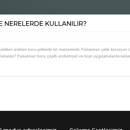
 NERELERDE KULLANILIR?
ikten üretilen boru şeklinde bir malzemedir. Paslanmaz çelik, korozyon di
lanılır? Paslanmaz boru, çeşitli endüstriyel ve ticari uygulamalarda kullanıl