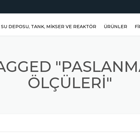
SU DEPOSU, TANK, MIKSER VE REAKTÖR
ÜRÜNLER
F
YATAY DEPOLAR
DIKEY DEPOLAR
TAGGED "PASLANM
PASLANMAZ RE
ÖLÇÜLERI"
PRIZMATIK DEP
PASLANMAZ KARI
MIKSERLER
TOZ KARIŞTIRICI
PASLANMAZ ÜR