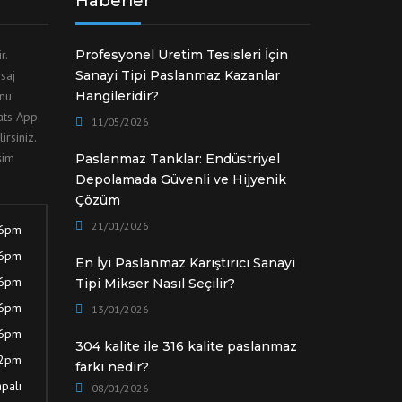
Haberler
ir.
Profesyonel Üretim Tesisleri İçin
saj
Sanayi Tipi Paslanmaz Kazanlar
unu
Hangileridir?
hats App
11/05/2026
irsiniz.
şim
Paslanmaz Tanklar: Endüstriyel
Depolamada Güvenli ve Hijyenik
Çözüm
21/01/2026
 6pm
 6pm
En İyi Paslanmaz Karıştırıcı Sanayi
 6pm
Tipi Mikser Nasıl Seçilir?
 6pm
13/01/2026
 6pm
304 kalite ile 316 kalite paslanmaz
12pm
farkı nedir?
palı
08/01/2026