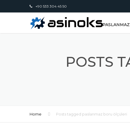
+90 533 304 45 50
PASLANMAZ 
POSTS 
Home
Posts tagged paslanmaz boru ölçüleri