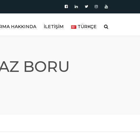
İRMA HAKKINDA
İLETİŞİM
TÜRKÇE
HAKKIMIZDA
العربية
BLOG
DEUTSCH
AZ BORU
AKTÖRLER
ÜRÜN KATEGORILERI
ENGLISH
OLAR
ÜRÜN VIDEOLARI
ESPAÑOL
ŞTIRICI
ÜRÜN GALERISI
FRANÇAIS
REFERANSLAR
РУССКИЙ
LAR
SIK SORULAN SORULAR
TÜRKÇE
ÜNLER
FITTING MALZEMELER