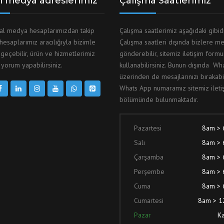
l medya adreslerimiz
Çalışma Saatlerimiz
yal medya hesaplarımızdan takip
Çalışma saatlerimiz aşağıdaki gibid
 hesaplarımız aracılığıyla bizimle
Çalışma saatleri dışında bizlere me
 geçebilir, ürün ve hizmetlerimiz
gönderebilir, sitemiz iletişim form
yorum yapabilirsiniz.
kullanabilirsiniz. Bunun dışında W
üzerinden de mesajlarınızı bırakabil
Whats App numaramız sitemiz ileti
bölümünde bulunmaktadır.
Pazartesi
8am >
Salı
8am >
Çarşamba
8am >
Perşembe
8am >
Cuma
8am >
Cumartesi
8am > 
Pazar
Ka