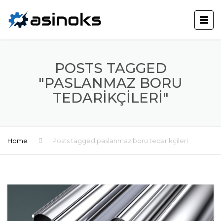
POSTS TAGGED
"PASLANMAZ BORU
TEDARIKÇILERI"
Home
Posts tagged paslanmaz boru tedarikçileri