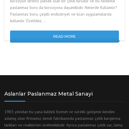
korozyon direnci yüksek olan bir çelik türüdür ve bu nedenle
paslanmaz boru da korozyona dayanıklıdır. Nelerde Kullanılır?
Paslanmaz boru, çeşitli endüstriyel ve ticari uygulamalarda
kullanılır. Özellikle, …
READ MORE
Aslanlar Paslanmaz Metal Sanayi
1985 yılından bu yana kaliteli hizmet ve sürekli gelişime kendini
adamış olan firmamız, kendi fabrikasında paslanmaz çelik karıştırma
tankları ve reaktörleri üretmektedir. Ayrıca paslanmaz çelik sac, lama,