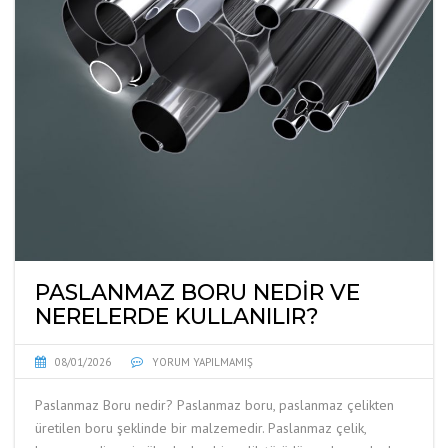
PASLANMAZ BORU NEDIR VE
NERELERDE KULLANILIR?
08/01/2026
YORUM YAPILMAMIŞ
Paslanmaz Boru nedir? Paslanmaz boru, paslanmaz çelikten
üretilen boru şeklinde bir malzemedir. Paslanmaz çelik,