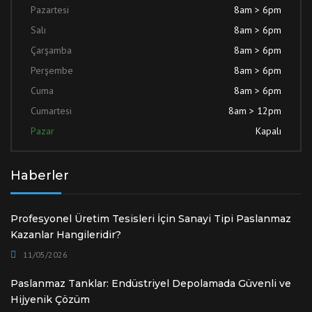
Pazartesi
8am > 6pm
Salı
8am > 6pm
Çarşamba
8am > 6pm
Perşembe
8am > 6pm
Cuma
8am > 6pm
Cumartesi
8am > 12pm
Pazar
Kapalı
Haberler
Profesyonel Üretim Tesisleri İçin Sanayi Tipi Paslanmaz
Kazanlar Hangileridir?
11/05/2026
Paslanmaz Tanklar: Endüstriyel Depolamada Güvenli ve
Hijyenik Çözüm