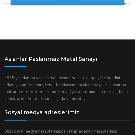
Aslanlar Paslanmaz Metal Sanayi
1985 yılından bu yana kaliteli hizmet ve sürekli gelişime kendini
adamış olan firmamız, kendi fabrikasında paslanmaz çelik karıştırma
tankları ve reaktörleri üretmektedir. Ayrıca paslanmaz çelik sac, lama,
çubuk, profil ve aksesuar satışı da yapmaktayız.
Sosyal medya adreslerimiz
Bizi sosyal medya hesaplarımızdan takip edebilir, hesaplarımız