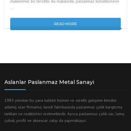
mükemmel bir tercihtir. Bu makalede, paslanmaz kollektörlerin
…
READ MORE
Aslanlar Paslanmaz Metal Sanayi
1985 yılından bu yana kaliteli hizmet ve sürekli gelişime kendini
adamış olan firmamız, kendi fabrikasında paslanmaz çelik karıştırma
tankları ve reaktörleri üretmektedir. Ayrıca paslanmaz çelik sac, lama,
çubuk, profil ve aksesuar satışı da yapmaktayız.