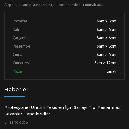
App numaramız sitemiz iletişim bölümünde bulunmaktadır.
Pazartesi
8am > 6pm
Salı
8am > 6pm
Çarşamba
8am > 6pm
Perşembe
8am > 6pm
Cuma
8am > 6pm
Cumartesi
8am > 12pm
Pazar
Kapalı
Haberler
Profesyonel Üretim Tesisleri İçin Sanayi Tipi Paslanmaz
Kazanlar Hangileridir?
11/05/2026