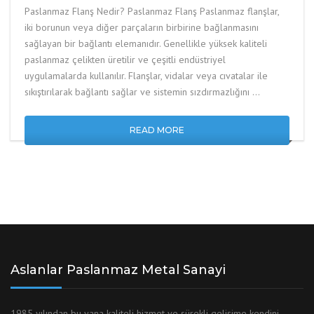
Paslanmaz Flanş Nedir? Paslanmaz Flanş Paslanmaz flanşlar,
iki borunun veya diğer parçaların birbirine bağlanmasını
sağlayan bir bağlantı elemanıdır. Genellikle yüksek kaliteli
paslanmaz çelikten üretilir ve çeşitli endüstriyel
uygulamalarda kullanılır. Flanşlar, vidalar veya cıvatalar ile
sıkıştırılarak bağlantı sağlar ve sistemin sızdırmazlığını …
READ MORE
Aslanlar Paslanmaz Metal Sanayi
1985 yılından bu yana kaliteli hizmet ve sürekli gelişime kendini