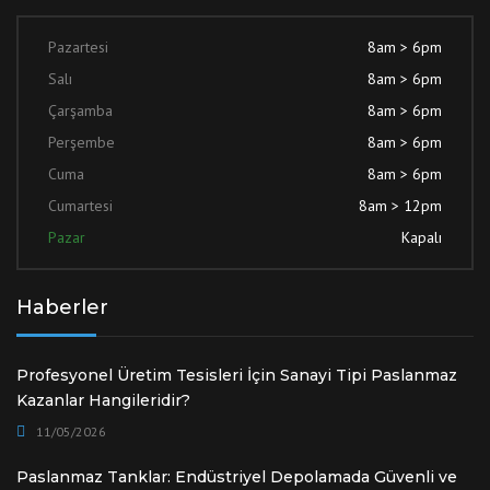
Pazartesi
8am > 6pm
Salı
8am > 6pm
Çarşamba
8am > 6pm
Perşembe
8am > 6pm
Cuma
8am > 6pm
Cumartesi
8am > 12pm
Pazar
Kapalı
Haberler
Profesyonel Üretim Tesisleri İçin Sanayi Tipi Paslanmaz
Kazanlar Hangileridir?
11/05/2026
Paslanmaz Tanklar: Endüstriyel Depolamada Güvenli ve