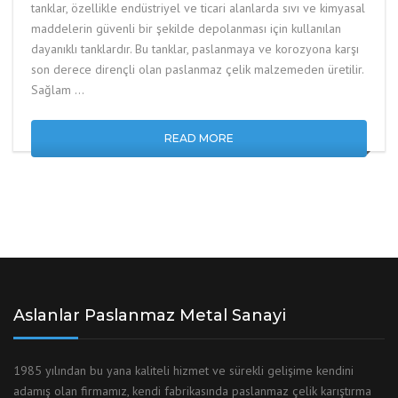
tanklar, özellikle endüstriyel ve ticari alanlarda sıvı ve kimyasal
maddelerin güvenli bir şekilde depolanması için kullanılan
dayanıklı tanklardır. Bu tanklar, paslanmaya ve korozyona karşı
son derece dirençli olan paslanmaz çelik malzemeden üretilir.
Sağlam …
READ MORE
Aslanlar Paslanmaz Metal Sanayi
1985 yılından bu yana kaliteli hizmet ve sürekli gelişime kendini
adamış olan firmamız, kendi fabrikasında paslanmaz çelik karıştırma